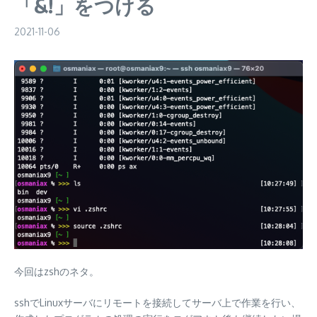
「&!」をつける
2021-11-06
今回はzshのネタ。
sshでLinuxサーバにリモートを接続してサーバ上で作業を行い、