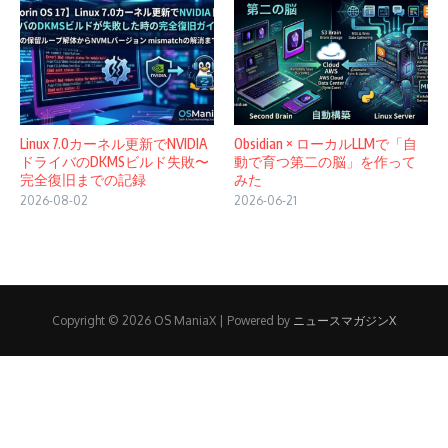
Linux 7.0カーネル更新でNVIDIA
Obsidian × ローカルLLMで「自
ドライバのDKMSビルド失敗〜
動で育つ第二の脳」を作って
完全復旧までの記録
みた
2026-08-02
2026-06-21
Copyright © 2026 OS ManiaX | Powered by
ニュースマガジンX