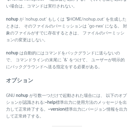
い場合は、コマンドは実行されない。
nohup
が ‘nohup.out’ もしくは ‘$HOME/nohup.out’ を生成した
ときは、 そのファイルのパーミッションは `go-rwx’ になる。 対
象のファイルがすでに存在するときは、 ファイルのパーミッシ
ョンの変更はしない。
nohup
は自動的にはコマンドをバックグランドに送らないの
で、 コマンドラインの末尾に `&’ をつけて、 ユーザーが明示的
にバックグラウンドへ送る指定をする必要がある。
オプション
GNU
nohup
が引数一つだけで起動された場合には、 以下のオプ
ションが認識される:
–help
標準出力に使用方法のメッセージを出
力して正常終了する。
–version
標準出力にバージョン情報を出力
して正常終了する。