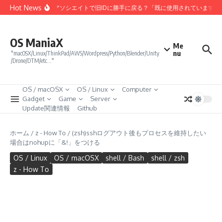
コンテンツへスキップ
Hot News
Amazonアソシエイトで旧IDに勝手に戻る？「既に使用されています
OS ManiaX
Me
nu
"macOSX/Linux/ThinkPad/AWS/Wordpress/Python/Blender/Unity
/Drone/DTM/etc…"
OS / macOSX
OS / Linux
Computer
Gadget
Game
Server
Update関連情報
Github
ホーム
/
z - How To
/
(zsh)sshログアウト後もプロセスを維持したい
場合はnohupに「&!」をつける
OS / Linux
OS / macOSX
shell / Bash
shell / zsh
z - How To