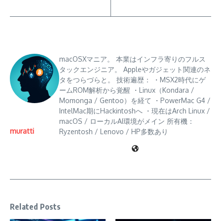
macOSXマニア。 本業はインフラ寄りのフルス
タックエンジニア。 Appleやガジェット関連のネ
タをつらづらと。 技術遍歴： ・MSX2時代にゲ
ームROM解析から覚醒 ・Linux（Kondara /
Momonga / Gentoo）を経て ・PowerMac G4 /
IntelMac期にHackintoshへ ・現在はArch Linux /
macOS / ローカルAI環境がメイン 所有機：
muratti
Ryzentosh / Lenovo / HP多数あり
Related Posts