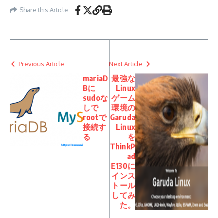
Share this Article
Previous Article
Next Article
mariaD
最強な
Bに
Linux
sudoな
ゲーム
しで
環境の
rootで
Garuda
接続す
Linux
る
を
ThinkP
ad
E130に
インス
トール
してみ
た。