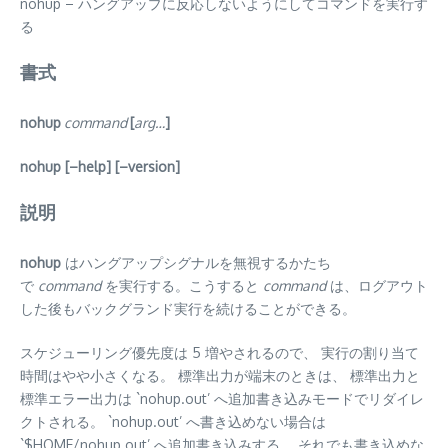
nohup – ハングアップに反応しないようにしてコマンドを実行す
る
書式
nohup
command
[
arg…
]
nohup [–help] [–version]
説明
nohup
はハングアップシグナルを無視するかたち
で
command
を実行する。こうすると
command
は、ログアウト
した後もバックグランド実行を続けることができる。
スケジューリング優先度は 5 増やされるので、 実行の割り当て
時間はやや小さくなる。 標準出力が端末のときは、 標準出力と
標準エラー出力は `nohup.out’ へ追加書き込みモードでリダイレ
クトされる。 `nohup.out’ へ書き込めない場合は
`$HOME/nohup.out’ へ追加書き込みする。 それでも書き込めな