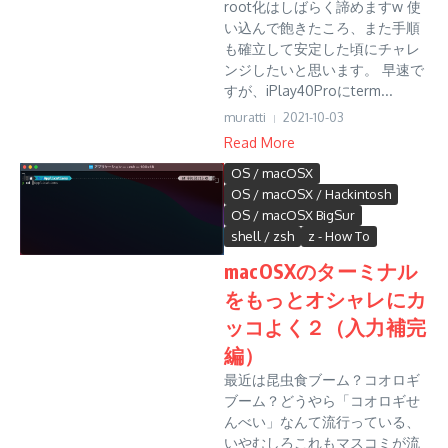
root化はしばらく諦めますw 使
い込んで飽きたころ、また手順
も確立して安定した頃にチャレ
ンジしたいと思います。 早速で
すが、iPlay40Proにterm...
muratti
2021-10-03
Read More
OS / macOSX
OS / macOSX / Hackintosh
OS / macOSX BigSur
shell / zsh
z - How To
macOSXのターミナル
をもっとオシャレにカ
ッコよく２（入力補完
編）
最近は昆虫食ブーム？コオロギ
ブーム？どうやら「コオロギせ
んべい」なんて流行っている、
いやむしろこれもマスコミが流