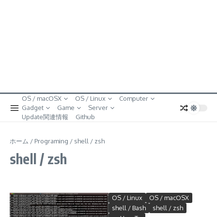
OS / macOSX
OS / Linux
Computer
Gadget
Game
Server
Update関連情報
Github
ホーム
/
Programing
/
shell / zsh
shell / zsh
OS / Linux
OS / macOSX
shell / Bash
shell / zsh