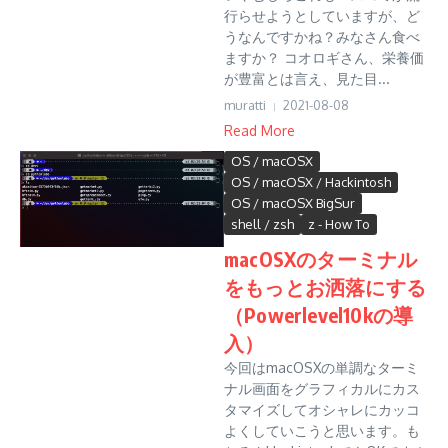
行らせようとしていますが、ど
うなんですかね？みなさん食べ
ますか？ コオロギさん、栄養価
が豊富とは言え、見た目...
muratti
2021-08-08
Read More
OS / macOSX
OS / macOSX / Hackintosh
OS / macOSX BigSur
shell / zsh
z - How To
macOSXのターミナル
をもっとお洒落にする
（Powerlevel10kの導
入）
今回はmacOSXの単調なターミ
ナル画面をグラフィカルにカス
タマイズしてオシャレにカッコ
よくしていこうと思います。も