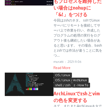
もプロセスを維持した
い場合はnohupに
「&!」をつける
今回はzshのネタ。 sshでLinux
サーバにリモートを接続してサ
ーバ上で作業を行い、作成した
プログラムの処理の実行をログ
アウト後も継続したい場合があ
ると思います。 その場合、bash
とzshでは作法が違うことに気を
つ...
muratti
2021-11-06
Read More
OS / Linux
OS / Linux / ArchLinux
shell / zsh
z - How To
ArchLinuxでzshとvim
の色を変更する
さて、またまたArchLinuxネタで