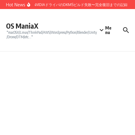
コンテンツへスキップ
Hot News
nux 7.0カーネル更新でNVIDIAドライバのDKMSビルド失敗〜完全復旧までの記録
OS ManiaX
Me
nu
"macOSX/Linux/ThinkPad/AWS/Wordpress/Python/Blender/Unity
/Drone/DTM/etc…"