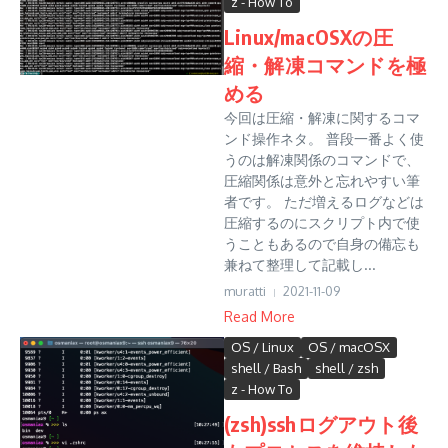
z - How To
Linux/macOSXの圧
縮・解凍コマンドを極
める
今回は圧縮・解凍に関するコマ
ンド操作ネタ。 普段一番よく使
うのは解凍関係のコマンドで、
圧縮関係は意外と忘れやすい筆
者です。 ただ増えるログなどは
圧縮するのにスクリプト内で使
うこともあるので自身の備忘も
兼ねて整理して記載し...
muratti
2021-11-09
Read More
OS / Linux
OS / macOSX
shell / Bash
shell / zsh
z - How To
(zsh)sshログアウト後