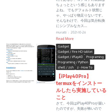
ちょっとという感じもあります
よね。 でもデフォルト状態じ
ゃ、やっぱり物足りないです。
そんなわけで、今回は気分転換
にシンプルなカス...
muratti
2021-10-26
Read More
Gadget
Gadget / Fire HD tablet
Gadget / iPlay40
Programing
Programing / Python
shell / zsh
z - How To
【iPlay40Pro】
termuxをインストー
ルしたら実施している
こと
さて、今回はiPlay40Proが届い
たのですが、失敗が怖いので