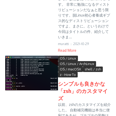
す。 非常に勉強になるディスト
リビューションだなぁと思う限
りです。脱Linux初心者養成ギプ
ス的なディストリビューション
ですよ、まさに。というわけで
今回はタイトルの件、紹介して
いきま...
muratti
2021-10-29
Read More
OS / Linux
OS / Linux / ArchLinux
OS / macOSX
shell / zsh
z - How To
シンプルも良きかな
「zsh」のカスタマイ
ズ
以前、zshのカスタマイズを紹介
した。 自動補完機能は本当に便
利であるが、ゴテゴテの装飾は