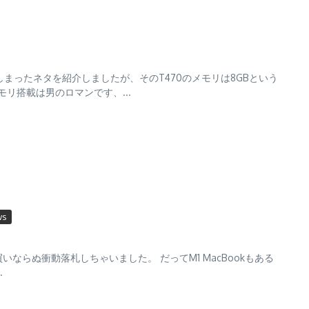
まったネタを紹介しましたが、そのT470のメモリは8GBという
リ搭載は男のロマンです、...
ws
買いならぬ衝動落札しちゃいました。 だってM1 MacBookもある
.