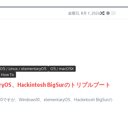
金曜日, 8月 7, 2026
OS / Linux / elementaryOS
OS / macOSX
- How To
ntaryOS、Hackintosh BigSurのトリプルブート
Windows10、elementaryOS、Hackintosh BigSurの