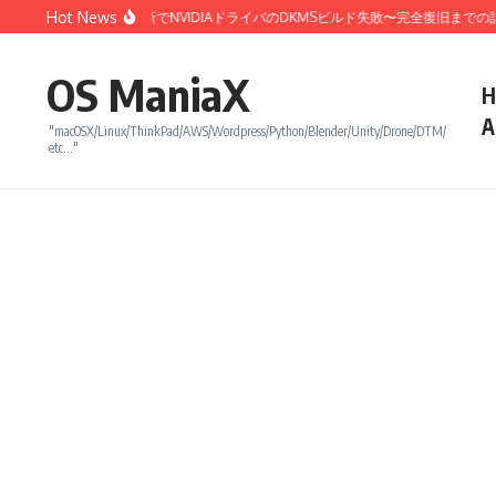
コンテンツへスキップ
Hot News
Linux 7.0カーネル更新でNVIDIAドライバのDKMSビルド失敗〜完全復旧までの記
OS ManiaX
H
A
"macOSX/Linux/ThinkPad/AWS/Wordpress/Python/Blender/Unity/Drone/DTM/
etc…"