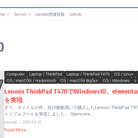
me
Server
Update関連情報
Github
0
Computer
Laptop / ThinkPad
Laptop / ThinkPad T470
OS / Linux
OS / macOSX / Hackintosh
OS / macOSX BigSur
OS / Windows
z 
Lenovo ThinkPad T470でWindows10、eleme
を実現
さて、タイトルの件、先日衝動買いで購入したLenovo ThinkPad T470ですが、
トリプルブートを実現しました。 Opencore...
muratti
2021-03-31
Read More