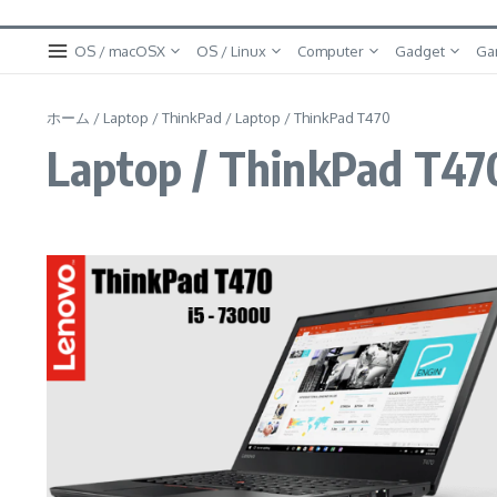
OS / macOSX
OS / Linux
Computer
Gadget
Ga
ホーム
/
Laptop / ThinkPad
/
Laptop / ThinkPad T470
Laptop / ThinkPad T47