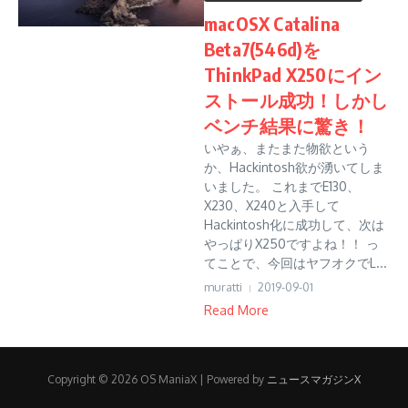
macOSX Catalina
Beta7(546d)を
ThinkPad X250にイン
ストール成功！しかし
ベンチ結果に驚き！
いやぁ、またまた物欲という
か、Hackintosh欲が湧いてしま
いました。 これまでE130、
X230、X240と入手して
Hackintosh化に成功して、次は
やっぱりX250ですよね！！ っ
てことで、今回はヤフオクでL...
muratti
2019-09-01
Read More
Copyright © 2026 OS ManiaX | Powered by
ニュースマガジンX