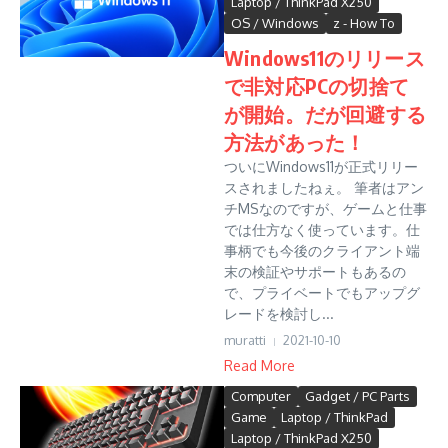
Laptop / ThinkPad X250
OS / Windows
z - How To
Windows11のリリース
で非対応PCの切捨て
が開始。だが回避する
方法があった！
ついにWindows11が正式リリー
スされましたねぇ。 筆者はアン
チMSなのですが、ゲームと仕事
では仕方なく使っています。仕
事柄でも今後のクライアント端
末の検証やサポートもあるの
で、プライベートでもアップグ
レードを検討し...
muratti
2021-10-10
Read More
Computer
Gadget / PC Parts
Game
Laptop / ThinkPad
Laptop / ThinkPad X250