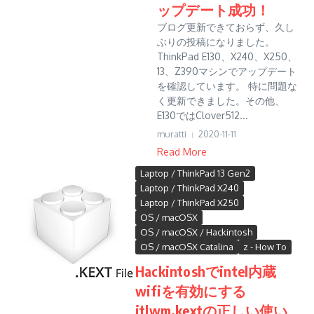
ップデート成功！
ブログ更新できておらず、久し
ぶりの投稿になりました。
ThinkPad E130、X240、X250、
13、Z390マシンでアップデート
を確認しています。 特に問題な
く更新できました。その他、
E130ではClover512...
muratti
2020-11-11
Read More
Laptop / ThinkPad 13 Gen2
Laptop / ThinkPad X240
Laptop / ThinkPad X250
OS / macOSX
OS / macOSX / Hackintosh
OS / macOSX Catalina
z - How To
Hackintoshでintel内蔵
wifiを有効にする
itlwm.kextの正しい使い