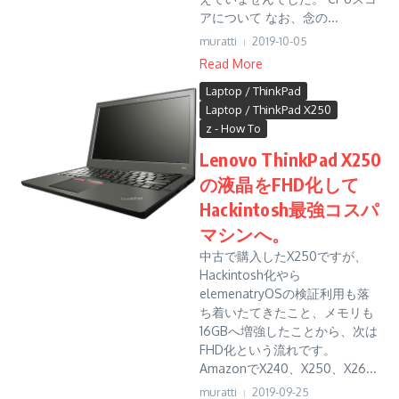
アについて なお、念の...
muratti
2019-10-05
Read More
Laptop / ThinkPad
Laptop / ThinkPad X250
z - How To
Lenovo ThinkPad X250
の液晶をFHD化して
Hackintosh最強コスパ
マシンへ。
中古で購入したX250ですが、
Hackintosh化やら
elemenatryOSの検証利用も落
ち着いたてきたこと、メモリも
16GBへ増強したことから、次は
FHD化という流れです。
AmazonでX240、X250、X26...
muratti
2019-09-25