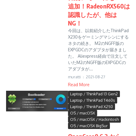
追加！RadeonRX560は
認識したが、他は
NG！
今回は、以前紹介したThinkPad
X230をゲーミングマシンにする
ネタの続き。 M2のNGFF版の
EXPGDCのアダプタが届きまし
た。 Aliexpress経由で注文して
いたM2のNGFF版のEXPGDCの
アダプタが...
muratti
2021-08-27
Read More
Laptop / ThinkPad 13 Gen2
Laptop / ThinkPad T460s
Laptop / ThinkPad X250
OS / macOSX
OS / macOSX / Hackintosh
OS / macOSX BigSur