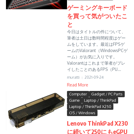
ゲーミングキーボード
を買って気がついたこ
と
今日はタイトルの件について、
筆者は土日は数時間程度はゲー
ムをしています。最近はFPSゲ
ームのValorant（WindowsPCゲ
ーム）がお気に入りです。
Valorantはこれまで筆者がプレ
イしたことのあるFPS（PU...
muratti
2021-09-24
Read More
Computer
Gadget / PC Parts
Game
Laptop / ThinkPad
Laptop / ThinkPad X250
OS / Windows
Lenovo ThinkPad X230
に続いて250にもeGPU