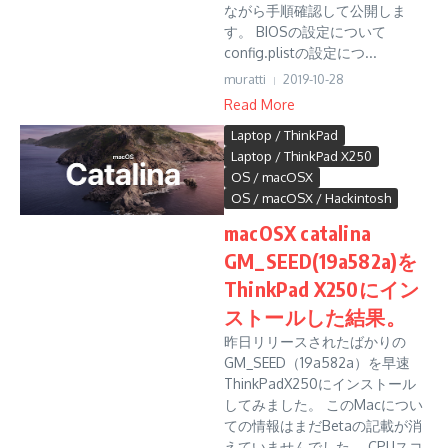
ながら手順確認して公開しま
す。 BIOSの設定について
config.plistの設定につ...
muratti
2019-10-28
Read More
Laptop / ThinkPad
Laptop / ThinkPad X250
OS / macOSX
OS / macOSX / Hackintosh
macOSX catalina
GM_SEED(19a582a)を
ThinkPad X250にイン
ストールした結果。
昨日リリースされたばかりの
GM_SEED（19a582a）を早速
ThinkPadX250にインストール
してみました。 このMacについ
ての情報はまだBetaの記載が消
えていませんでした。 CPUスコ