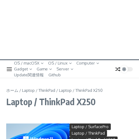
OS / macOSX
OS / Linux
Computer
Gadget
Game
Server
Update関連情報
Github
ホーム
/
Laptop / ThinkPad
/
Laptop / ThinkPad X250
Laptop / ThinkPad X250
Laptop / SurfacePro
Laptop / ThinkPad