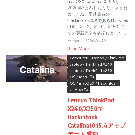
macOSX Catalina 10.15.5が
2020年5月27日にリリースされ
ましたね。早速筆者の
Hackintosh環境であるThinkPad
E130、X230、X240、X250、13
での更新完了を確認しました...
muratti
2020-05-29
Read More
Computer
Laptop / ThinkPad
Laptop / ThinkPad X240
Laptop / ThinkPad X250
OS / macOSX
OS / macOSX / Hackintosh
z - How To
Lenovo ThinkPad
X240/X250で
Hackintosh
Catalina10.15.4アップ
デート成功