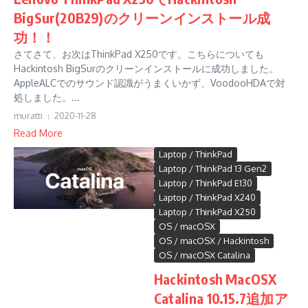
BigSur(20B29)のクリーンインストール成
功！！
さてさて、お次はThinkPad X250です。こちらについても
Hackintosh BigSurのクリーンインストールに成功しました。
AppleALCでのサウンド認識がうまくいかず、VoodooHDAで対
処しました。...
muratti
2020-11-28
Read More
Laptop / ThinkPad
Laptop / ThinkPad 13 Gen2
Laptop / ThinkPad E130
Laptop / ThinkPad X240
Laptop / ThinkPad X250
OS / macOSX
OS / macOSX / Hackintosh
OS / macOSX Catalina
Hackintosh MacOSX
Catalina 10.15.7追加ア