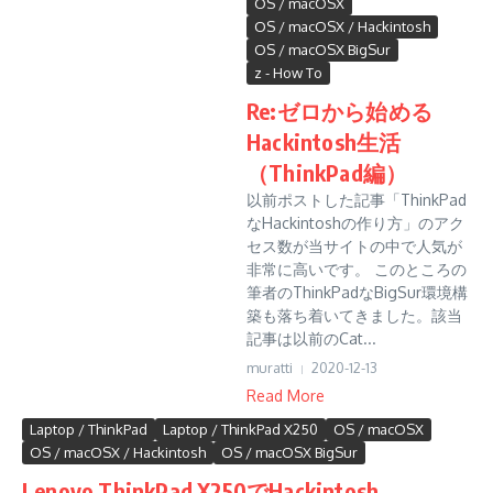
OS / macOSX
OS / macOSX / Hackintosh
OS / macOSX BigSur
z - How To
Re:ゼロから始める
Hackintosh生活
（ThinkPad編）
以前ポストした記事「ThinkPad
なHackintoshの作り方」のアク
セス数が当サイトの中で人気が
非常に高いです。 このところの
筆者のThinkPadなBigSur環境構
築も落ち着いてきました。該当
記事は以前のCat...
muratti
2020-12-13
Read More
Laptop / ThinkPad
Laptop / ThinkPad X250
OS / macOSX
OS / macOSX / Hackintosh
OS / macOSX BigSur
Lenovo ThinkPad X250でHackintosh