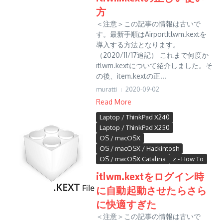
方
＜注意＞この記事の情報は古いで
す。最新手順はAirportItlwm.kextを
導入する方法となります。
（2020/11/17追記） これまで何度か
itlwm.kextについて紹介しました。そ
の後、item.kextの正...
muratti
2020-09-02
Read More
Laptop / ThinkPad X240
Laptop / ThinkPad X250
OS / macOSX
OS / macOSX / Hackintosh
OS / macOSX Catalina
z - How To
itlwm.kextをログイン時
に自動起動させたらさら
に快適すぎた
＜注意＞この記事の情報は古いで