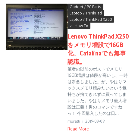
Gadget / PC Parts
Laptop / ThinkPad
Laptop / ThinkPad X250
z - How To
Lenovo ThinkPad X250
をメモリ増設で16GB
化、Catalinaでも無事
認識。
筆者の以前のポストでメモリ
16GB増設は値段が高いし、一時
は断念しました。が、やはりマ
ックスメモリ積みたいという気
持ちが捨てきれずに買ってしま
いました。やはりメモリ最大増
設は正義！男のロマンですね
っ！ 今回購入したのは日...
muratti
2019-09-09
Read More