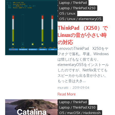
Laptop / ThinkPad
Laptop / ThinkPad X250
OS / Linux
OS / Linux / elementaryOS
ThinkPad （X250）で
Linuxの音が小さい時
の対応
LenovoのThinkPad X250をヤ
フオクで落札。早速、Windows
は惜しげもなく捨て去り、
elementaryOS5をインストール
したのですが、Netflix見てても
スピーカから出る音が小さい。
もっと音は大き...
muratti
2019-09-04
Read More
Laptop / ThinkPad
Laptop / ThinkPad X250
OS / macOSX / Hackintosh