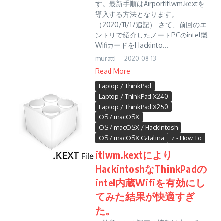
す。最新手順はAirportItlwm.kextを
導入する方法となります。
（2020/11/17追記） さて、前回のエ
ントリで紹介したノートPCのintel製
WifiカードをHackinto...
muratti
2020-08-13
Read More
Laptop / ThinkPad
Laptop / ThinkPad X240
Laptop / ThinkPad X250
OS / macOSX
OS / macOSX / Hackintosh
OS / macOSX Catalina
z - How To
itlwm.kextにより
HackintoshなThinkPadの
intel内蔵Wifiを有効にし
てみた結果が快適すぎ
た。