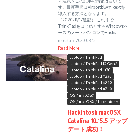
＜注意＞この記事の情報は古いで
す。最新手順はAirportItlwm.kextを
導入する方法となります。
（2020/11/17追記） これまで
ThinkPadをはじめとするWindowsベ
ースのノートパソコンでHacki...
muratti
2020-08-13
Read More
Laptop / ThinkPad
Laptop / ThinkPad 13 Gen2
Laptop / ThinkPad E130
Laptop / ThinkPad X230
Laptop / ThinkPad X240
Laptop / ThinkPad X250
OS / macOSX
OS / macOSX / Hackintosh
Hackintosh macOSX
Catalina 10.15.5 アップ
デート成功！