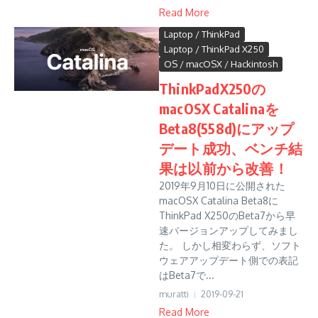
Read More
Laptop / ThinkPad
Laptop / ThinkPad X250
OS / macOSX / Hackintosh
ThinkPadX250の
macOSX Catalinaを
Beta8(558d)にアップ
デート成功、ベンチ結
果は以前から改善！
2019年9月10日に公開された
macOSX Catalina Beta8に
ThinkPad X250のBeta7から早
速バージョンアップしてみまし
た。 しかし相変わらず、ソフト
ウェアアップデート側での表記
はBeta7で...
muratti
2019-09-21
Read More