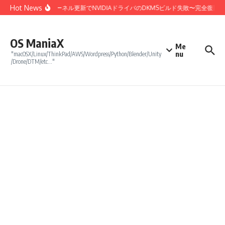
コンテンツへスキップ
Hot News
Linux 7.0カーネル更新でNVIDIAドライバのDKMSビルド失敗〜完全復旧
OS ManiaX
Me
nu
"macOSX/Linux/ThinkPad/AWS/Wordpress/Python/Blender/Unity
/Drone/DTM/etc…"