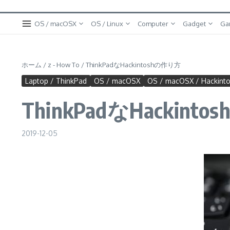
OS / macOSX
OS / Linux
Computer
Gadget
Ga
ホーム
/
z - How To
/
ThinkPadなHackintoshの作り方
Laptop / ThinkPad
OS / macOSX
OS / macOSX / Hackint
ThinkPadなHackint
2019-12-05