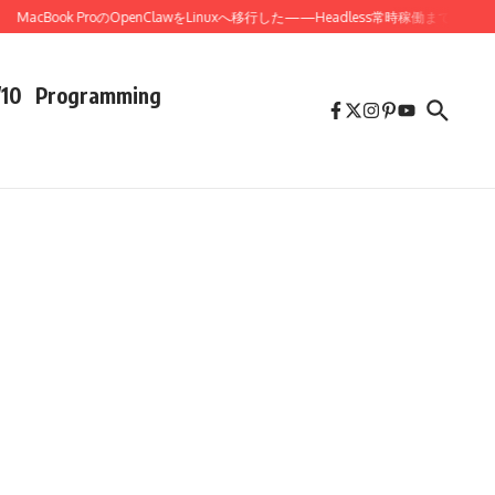
cBook ProのOpenClawをLinuxへ移行した——Headless常時稼働までの全記録
/10
Programming