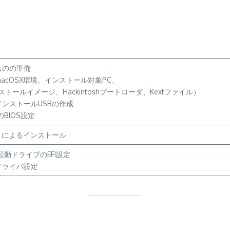
ものの準備
acOSX環境、インストール対象PC、
トールイメージ、Hackintoshブートローダ、Kextファイル）
ンストールUSBの作成
のBIOS設定
リによるインストール
起動ドライブのEFI設定
tドライバ設定