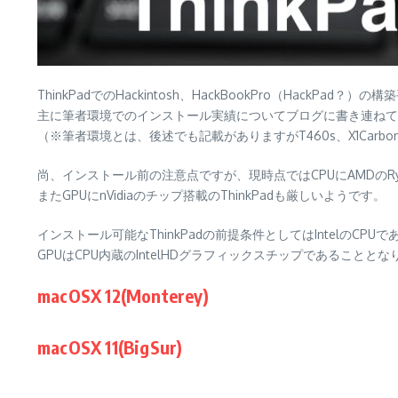
ThinkPadでのHackintosh、HackBookPro（HackPa
主に筆者環境でのインストール実績についてブログに書き連ねて
（※筆者環境とは、後述でも記載がありますがT460s、X1Carbon4th
尚、インストール前の注意点ですが、現時点ではCPUにAMDのRyz
またGPUにnVidiaのチップ搭載のThinkPadも厳しいようです。
インストール可能なThinkPadの前提条件としてはIntelのCPU
GPUはCPU内蔵のIntelHDグラフィックスチップであることとな
macOSX 12(Monterey)
macOSX 11(BigSur)