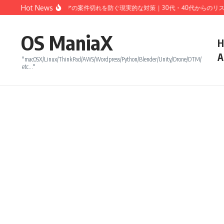
コンテンツへスキップ
Hot News
リーランスエンジニアの案件切れを防ぐ現実的な対策｜30代・40代からのリスクヘ
OS ManiaX
H
A
"macOSX/Linux/ThinkPad/AWS/Wordpress/Python/Blender/Unity/Drone/DTM/
etc…"