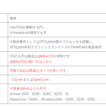
備考
macOSXが稼動するPC。
※Hackintosh環境でも可
※動作要件としてはCPUはIntel製のプロセッサを搭載し、
GPUはIntelHDグラフィックスシリーズのThinkPadが前提条件。
OSの入手は最近は
gibMacOS
が便利です。
gibMacOSの使い方はこちら
可能であれば高速なタイプが良いです。
（
Clover
または
OpenCore
）
※筆者Githubより入手可
(Clover :E130、X230、X240、X250、13）
(OpenCore :T460s、X1Carbon2016、X240、X230、E130)