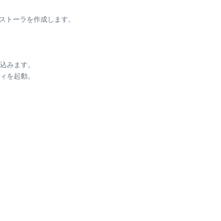
ンストーラを作成します。
差込みます。
ィを起動。