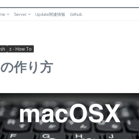
me
Server
Update関連情報
Github
osh
z - How To
oshの作り方