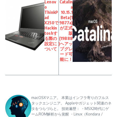
Lenov
Catalin
o
a
ThinkP
10.15.1
ad
Beta(1
X250で
9B77a)
Hackin
が正式
toshす
版
る際の
(19B88
設定に
)へアッ
ついて
プグレ
ード可
能に！
macOSXマニア。 本業はインフラ寄りのフルス
タックエンジニア。 Appleやガジェット関連のネ
タをつらづらと。 技術遍歴： ・MSX2時代にゲ
ームROM解析から覚醒 ・Linux（Kondara /