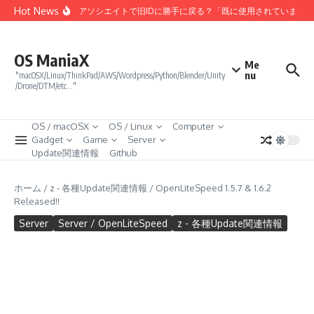
コンテンツへスキップ
Hot News
Amazonアソシエイトで旧IDに勝手に戻る？「既に使用されています
OS ManiaX
Me
nu
"macOSX/Linux/ThinkPad/AWS/Wordpress/Python/Blender/Unity
/Drone/DTM/etc…"
OS / macOSX
OS / Linux
Computer
Gadget
Game
Server
Update関連情報
Github
ホーム
/
z - 各種Update関連情報
/
OpenLiteSpeed 1.5.7 & 1.6.2
Released!!
Server
Server / OpenLiteSpeed
z - 各種Update関連情報