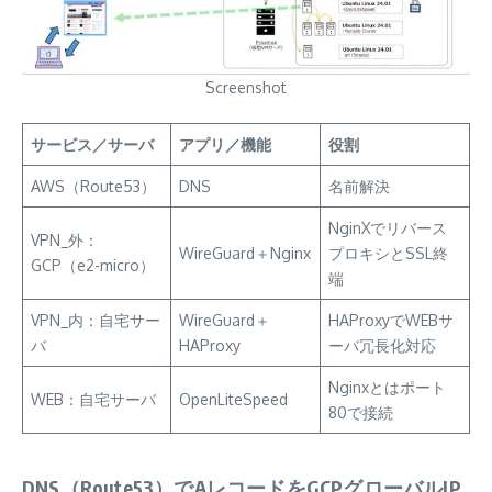
Screenshot
サービス／サーバ
アプリ／機能
役割
AWS（Route53）
DNS
名前解決
NginXでリバース
VPN_外：
WireGuard＋Nginx
プロキシとSSL終
GCP（e2-micro）
端
VPN_内：自宅サー
WireGuard＋
HAProxyでWEBサ
バ
HAProxy
ーバ冗長化対応
Nginxとはポート
WEB：自宅サーバ
OpenLiteSpeed
80で接続
DNS（Route53）でAレコードをGCPグローバルIP