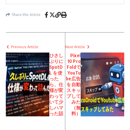
Share this Article
Previous Article
Next Article
ひさし
Pixel
ぶりに
10 Pro
SpotD
Foldで
L を使
YouTu
った
be広告
ら、仕
を自動
様が変
スキッ
わって
プして
いて少
みた
しハマ
（無
った話
料）