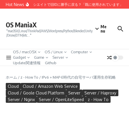
コンテンツへスキップ
Hot News
Amazonアソシエイトで旧IDに勝手に戻る？「既に使用されています」エ
OS ManiaX
Me
nu
"macOSX/Linux/ThinkPad/AWS/Wordpress/Python/Blender/Unity
/Drone/DTM/etc…"
OS / macOSX
OS / Linux
Computer
Gadget
Game
Server
Update関連情報
Github
ホーム
/
z - How To
/
IPv6＋MAP-E時代の自宅サーバ運用生存戦略
Cloud
Cloud / Amazon Web Service
Cloud / Goole Cloud Platform
Server
Server / Haproxy
Server / Nginx
Server / OpenLiteSpeed
z - How To