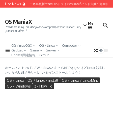
コンテンツへスキップ
Hot News
Linux 7.0カーネル更新でNVIDIAドライバのDKMSビルド失敗〜完全復旧
OS ManiaX
Me
nu
"macOSX/Linux/ThinkPad/AWS/Wordpress/Python/Blender/Unity
/Drone/DTM/etc…"
OS / macOSX
OS / Linux
Computer
Gadget
Game
Server
Update関連情報
Github
ホーム
/
z - How To
/
WindowsとおさらばできないけどLinuxを試し
たいならUSBメモリへLinuxをインストールしよう！
OS / Linux
OS / Linux / install
OS / Linux / LinuxMint
OS / Windows
z - How To