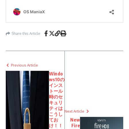
Share this Article
Previous Article
Windo
ws10の
インス
トール
時のセ
キュリ
ティは
Next Article
こうし
てお
New
け！！
Fire