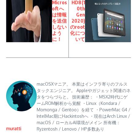
Micros
HD8(1
oftへ
0th
は情報
Gen
を送信
2020)
しない
のroot
よう
化につ
に！
いて
macOSXマニア。 本業はインフラ寄りのフルス
タックエンジニア。 Appleやガジェット関連のネ
タをつらづらと。 技術遍歴： ・MSX2時代にゲ
ームROM解析から覚醒 ・Linux（Kondara /
Momonga / Gentoo）を経て ・PowerMac G4 /
IntelMac期にHackintoshへ ・現在はArch Linux /
macOS / ローカルAI環境がメイン 所有機：
muratti
Ryzentosh / Lenovo / HP多数あり