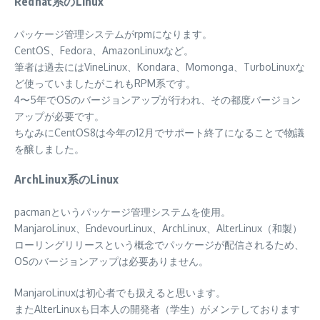
Redhat系のLinux
パッケージ管理システムがrpmになります。
CentOS、Fedora、AmazonLinuxなど。
筆者は過去にはVineLinux、Kondara、Momonga、TurboLinuxな
ど使っていましたがこれもRPM系です。
4〜5年でOSのバージョンアップが行われ、その都度バージョン
アップが必要です。
ちなみにCentOS8は今年の12月でサポート終了になることで物議
を醸しました。
ArchLinux系のLinux
pacmanというパッケージ管理システムを使用。
ManjaroLinux、EndevourLinux、ArchLinux、AlterLinux（和製）
ローリングリリースという概念でパッケージが配信されるため、
OSのバージョンアップは必要ありません。
ManjaroLinuxは初心者でも扱えると思います。
またAlterLinuxも日本人の開発者（学生）がメンテしております