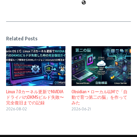
Related Posts
Linux 7.0カーネル更新でNVIDIA
Obsidian × ローカルLLMで「自
ドライバのDKMSビルド失敗〜
動で育つ第二の脳」を作って
完全復旧までの記録
みた
2026-08-02
2026-06-21