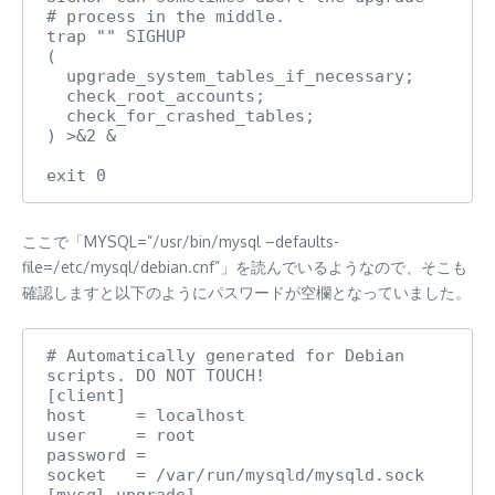
# process in the middle.

trap "" SIGHUP

(

  upgrade_system_tables_if_necessary;

  check_root_accounts;

  check_for_crashed_tables;

) >&2 &

exit 0
ここで「MYSQL=”/usr/bin/mysql –defaults-
file=/etc/mysql/debian.cnf”」を読んでいるようなので、そこも
確認しますと以下のようにパスワードが空欄となっていました。
# Automatically generated for Debian 
scripts. DO NOT TOUCH!

[client]

host     = localhost

user     = root

password = 

socket   = /var/run/mysqld/mysqld.sock

[mysql_upgrade]
