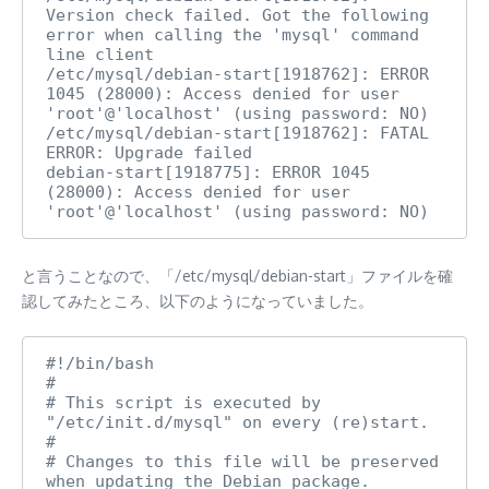
Version check failed. Got the following 
error when calling the 'mysql' command 
line client

/etc/mysql/debian-start[1918762]: ERROR 
1045 (28000): Access denied for user 
'root'@'localhost' (using password: NO)

/etc/mysql/debian-start[1918762]: FATAL 
ERROR: Upgrade failed

debian-start[1918775]: ERROR 1045 
(28000): Access denied for user 
'root'@'localhost' (using password: NO)
と言うことなので、「/etc/mysql/debian-start」ファイルを確
認してみたところ、以下のようになっていました。
#!/bin/bash

#

# This script is executed by 
"/etc/init.d/mysql" on every (re)start.

#

# Changes to this file will be preserved 
when updating the Debian package.
