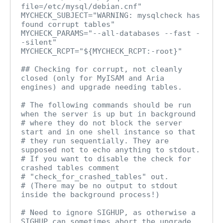
file=/etc/mysql/debian.cnf"

MYCHECK_SUBJECT="WARNING: mysqlcheck has 
found corrupt tables"

MYCHECK_PARAMS="--all-databases --fast -
-silent"

MYCHECK_RCPT="${MYCHECK_RCPT:-root}"

## Checking for corrupt, not cleanly 
closed (only for MyISAM and Aria 
engines) and upgrade needing tables.

# The following commands should be run 
when the server is up but in background

# where they do not block the server 
start and in one shell instance so that

# they run sequentially. They are 
supposed not to echo anything to stdout.

# If you want to disable the check for 
crashed tables comment

# "check_for_crashed_tables" out.

# (There may be no output to stdout 
inside the background process!)

# Need to ignore SIGHUP, as otherwise a 
SIGHUP can sometimes abort the upgrade
