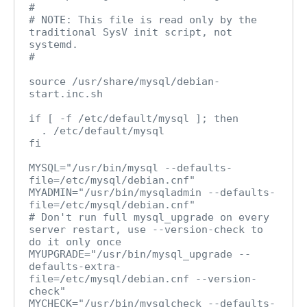
#

# NOTE: This file is read only by the 
traditional SysV init script, not 
systemd.

#

source /usr/share/mysql/debian-
start.inc.sh

if [ -f /etc/default/mysql ]; then

  . /etc/default/mysql

fi

MYSQL="/usr/bin/mysql --defaults-
file=/etc/mysql/debian.cnf"

MYADMIN="/usr/bin/mysqladmin --defaults-
file=/etc/mysql/debian.cnf"

# Don't run full mysql_upgrade on every 
server restart, use --version-check to 
do it only once

MYUPGRADE="/usr/bin/mysql_upgrade --
defaults-extra-
file=/etc/mysql/debian.cnf --version-
check"

MYCHECK="/usr/bin/mysqlcheck --defaults-