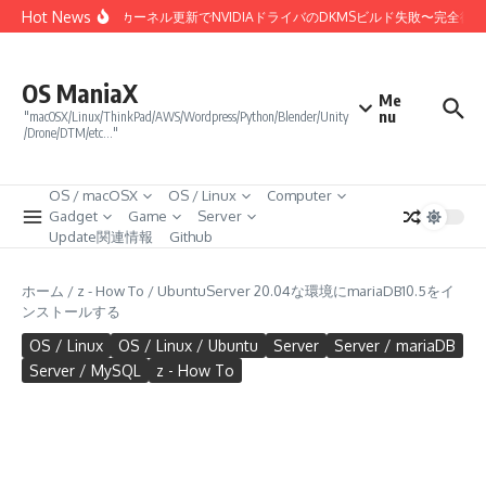
コンテンツへスキップ
Hot News
Linux 7.0カーネル更新でNVIDIAドライバのDKMSビルド失敗〜完全復
OS ManiaX
Me
nu
"macOSX/Linux/ThinkPad/AWS/Wordpress/Python/Blender/Unity
/Drone/DTM/etc…"
OS / macOSX
OS / Linux
Computer
Gadget
Game
Server
Update関連情報
Github
ホーム
/
z - How To
/
UbuntuServer 20.04な環境にmariaDB10.5をイ
ンストールする
OS / Linux
OS / Linux / Ubuntu
Server
Server / mariaDB
Server / MySQL
z - How To