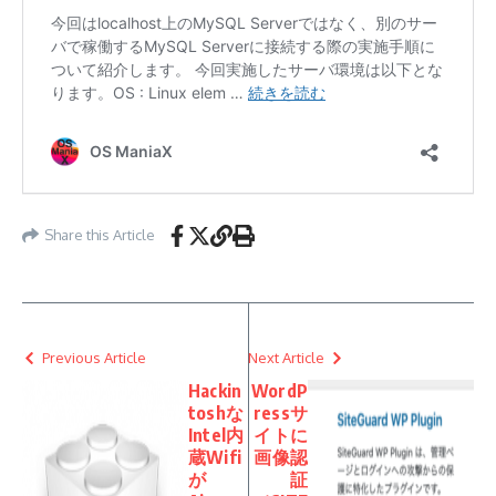
Share this Article
Previous Article
Next Article
Hackin
WordP
toshな
ressサ
Intel内
イトに
蔵Wifi
画像認
が
証