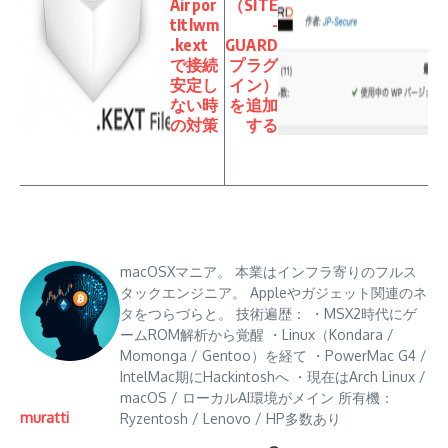
Airpor
（SITE
tItlwm
-
.kext
GUARD
で接続
プラグ
安定し
イン）
ない時
を追加
の対策
する
macOSXマニア。 本業はインフラ寄りのフルス
タックエンジニア。 Appleやガジェット関連のネ
タをつらづらと。 技術遍歴： ・MSX2時代にゲ
ームROM解析から覚醒 ・Linux（Kondara /
Momonga / Gentoo）を経て ・PowerMac G4 /
IntelMac期にHackintoshへ ・現在はArch Linux /
macOS / ローカルAI環境がメイン 所有機：
muratti
Ryzentosh / Lenovo / HP多数あり