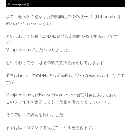
さて、せっかく構築した内部向けのDNSサーバ（Unbound）を
使わないともったいない。
というわけで各種PCのDNS参照設定箇所を修正するわけです
が、
ManjaroLinuxでまたハマりました。
というわけで今回はその解決方法を記述しておきます。
通常はLinux上でのDNSの設定箇所は「/etc/resolv.conf」なので
すが、
ManjaroLinuxではNetworkManagerの管理対象に入っており、
このファイルを更新してもまた書き換わってしまいます。
そこで以下の設定を行いました。
まずは以下コマンドで設定ファイルを開きます。