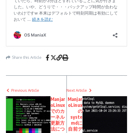
Share this Article
Previous Article
Next Article
Manjar
Manjar
oLinux
oLinux
でのカ
の
ーネル
syste
更新方
mdに
法につ
自前デ