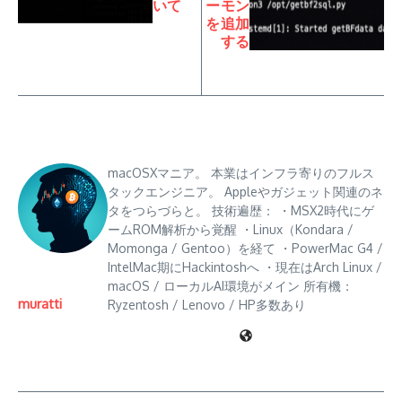
いて
ーモン
を追加
する
macOSXマニア。 本業はインフラ寄りのフルス
タックエンジニア。 Appleやガジェット関連のネ
タをつらづらと。 技術遍歴： ・MSX2時代にゲ
ームROM解析から覚醒 ・Linux（Kondara /
Momonga / Gentoo）を経て ・PowerMac G4 /
IntelMac期にHackintoshへ ・現在はArch Linux /
macOS / ローカルAI環境がメイン 所有機：
muratti
Ryzentosh / Lenovo / HP多数あり