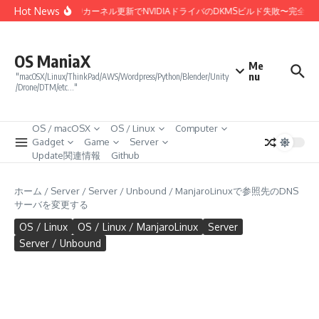
コンテンツへスキップ
Hot News
Linux 7.0カーネル更新でNVIDIAドライバのDKMSビルド失敗〜完全
OS ManiaX
Me
nu
"macOSX/Linux/ThinkPad/AWS/Wordpress/Python/Blender/Unity
/Drone/DTM/etc…"
OS / macOSX
OS / Linux
Computer
Gadget
Game
Server
Update関連情報
Github
ホーム
/
Server
/
Server / Unbound
/
ManjaroLinuxで参照先のDNS
サーバを変更する
OS / Linux
OS / Linux / ManjaroLinux
Server
Server / Unbound