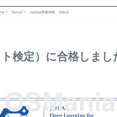
me
Server
Update関連情報
Github
。
スト検定）に合格しまし