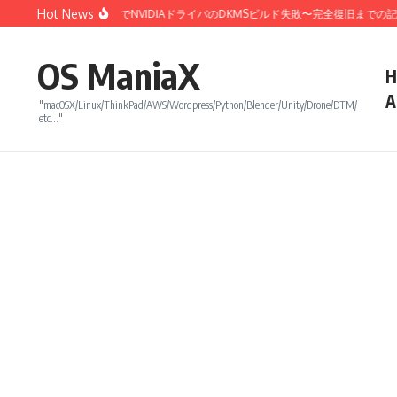
コンテンツへスキップ
Hot News
inux 7.0カーネル更新でNVIDIAドライバのDKMSビルド失敗〜完全復旧までの記録
OS ManiaX
H
A
"macOSX/Linux/ThinkPad/AWS/Wordpress/Python/Blender/Unity/Drone/DTM/
etc…"