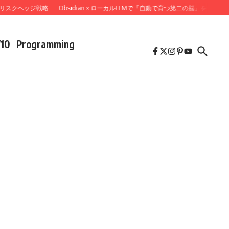
クヘッジ戦略
Obsidian × ローカルLLMで「自動で育つ第二の脳」を作ってみた
/10
Programming