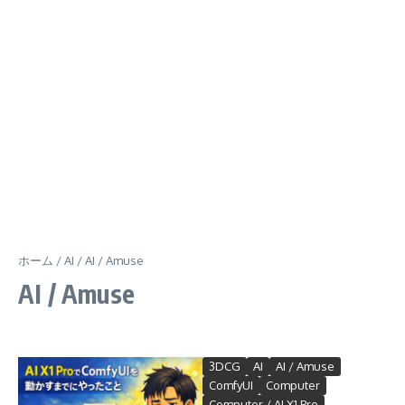
ホーム
/
AI
/
AI / Amuse
AI / Amuse
3DCG
AI
AI / Amuse
ComfyUI
Computer
Computer / AI X1 Pro