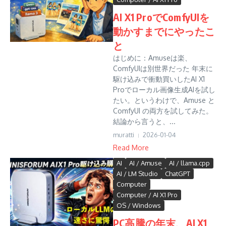
AI X1 ProでComfyUIを
動かすまでにやったこ
と
はじめに：Amuseは楽、
ComfyUIは別世界だった 年末に
駆け込みで衝動買いしたAI X1
Proでローカル画像生成AIを試し
たい。というわけで、Amuse と
ComfyUI の両方を試してみた。
結論から言うと、...
muratti
2026-01-04
Read More
AI
AI / Amuse
AI / llama.cpp
AI / LM Studio
ChatGPT
Computer
Computer / AI X1 Pro
OS / Windows
PC高騰の年末、AI X1