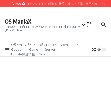
コンテンツへスキップ
Hot News
Amazonアソシエイトで旧IDに勝手に戻る？「既に使用されていま
OS ManiaX
Me
nu
"macOSX/Linux/ThinkPad/AWS/Wordpress/Python/Blender/Unity
/Drone/DTM/etc…"
OS / macOSX
OS / Linux
Computer
Gadget
Game
Server
Update関連情報
Github