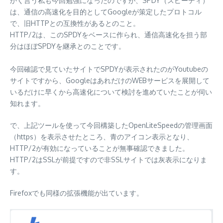
かく言う私も今回勉強になったのですが、SPDY（スピーディ）
は、通信の高速化を目的としてGoogleが策定したプロトコル
で、旧HTTPとの互換性があるとのこと。
HTTP/2は、このSPDYをベースに作られ、通信高速化を担う部
分はほぼSPDYを継承とのことです。
今回確認で見ていたサイトでSPDYが表示されたのがYoutubeの
サイトですから、GoogleはあれだけのWEBサービスを展開して
いるだけに早くから高速化について検討を進めていたことが伺い
知れます。
で、上記ツールを使って今回構築したOpenLiteSpeedの管理画面
（https）を表示させたところ、青のアイコン表示となり、
HTTP/2が有効になっていることが無事確認できました。
HTTP/2はSSLが前提ですので非SSLサイトでは灰表示になりま
す。
Firefoxでも同様の拡張機能が出ています。