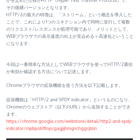
かを定めた仕様がHTTP（Hyper Text Transfer Protocol）で、
その後継バージョンとなります。
HTTP/2の最大の特徴は、「ストリーム」という概念を導入した
ことで、これにより1つのコネクション内で同時に並行して複数
のリクエスト/レスポンスが処理可能であり、メリットとして、
WEBブラウザでの表示速度の向上が見込める＝高速化ということ
になります、
今回は一番簡単な方法としてWEBブラウザを使ってHTTP/2通信
が有効か確認する方法について記述します。
Chromeブラウザの拡張機能を使う方法を以下記載します。
拡張機能は「HTTP/2 and SPDY indicator」というものになり、
Chromeのウェブストア（以下のURL）から追加することができ
ます。
https://chrome.google.com/webstore/detail/http2-and-spdy-
indicator/mpbpobfflnpcgagjijhmgnchggcjblin