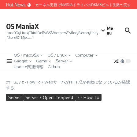
コンテンツへスキップ
Hot News
Linux 7.0カーネル更新でNVIDIAドライバのDKMSビルド失敗〜完全
OS ManiaX
Me
nu
"macOSX/Linux/ThinkPad/AWS/Wordpress/Python/Blender/Unity
/Drone/DTM/etc…"
OS / macOSX
OS / Linux
Computer
Gadget
Game
Server
Update関連情報
Github
ホーム
/
z - How To
/
WebサーバがHTTP/2が有効になっているか確認
する
Server
Server / OpenLiteSpeed
z - How To