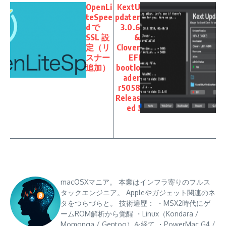
OpenLi
KextU
teSpee
pdater
d で
3.0.6
SSL 設
&
定（リ
Clover
スナー
EFI
追加）
bootlo
ader
r5058
Releas
ed !
macOSXマニア。 本業はインフラ寄りのフルス
タックエンジニア。 Appleやガジェット関連のネ
タをつらづらと。 技術遍歴： ・MSX2時代にゲ
ームROM解析から覚醒 ・Linux（Kondara /
Momonga / Gentoo）を経て ・PowerMac G4 /