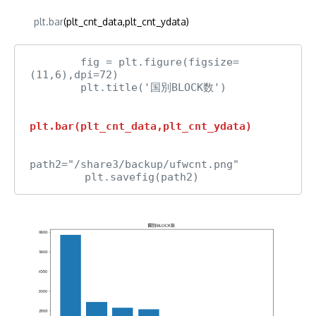
plt.bar
(plt_cnt_data,plt_cnt_ydata)
        fig = plt.figure(figsize=
(11,6),dpi=72)

        plt.title('国別BLOCK数')

path2="/share3/backup/ufwcnt.png"

      　 plt.savefig(path2)