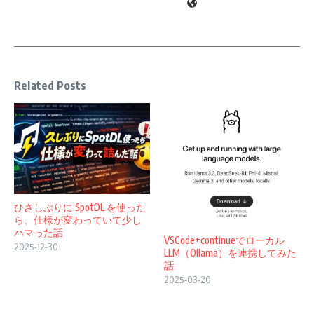
Related Posts
ひさしぶりに SpotDL を使った
ら、仕様が変わっていて少し
ハマった話
VSCode+continueでローカル
2025-12-30
LLM（Ollama）を連携してみた
話
2025-03-20