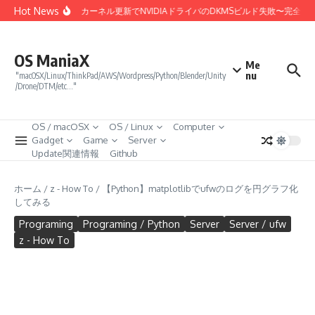
コンテンツへスキップ
Hot News
Linux 7.0カーネル更新でNVIDIAドライバのDKMSビルド失敗〜完全
OS ManiaX
Me
nu
"macOSX/Linux/ThinkPad/AWS/Wordpress/Python/Blender/Unity
/Drone/DTM/etc…"
OS / macOSX
OS / Linux
Computer
Gadget
Game
Server
Update関連情報
Github
ホーム
/
z - How To
/
【Python】matplotlibでufwのログを円グラフ化
してみる
Programing
Programing / Python
Server
Server / ufw
z - How To