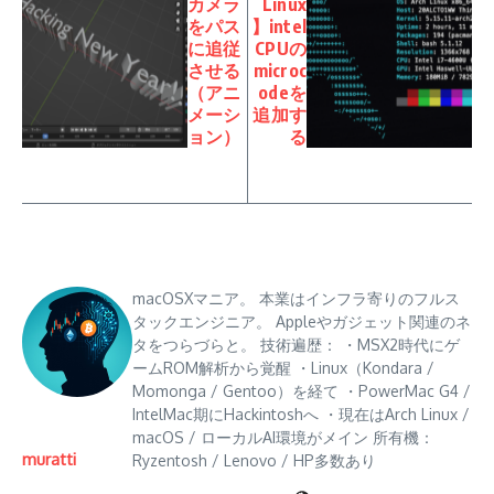
カメラ
Linux
をパス
】intel
に追従
CPUの
させる
microc
（アニ
odeを
メーシ
追加す
ョン）
る
macOSXマニア。 本業はインフラ寄りのフルス
タックエンジニア。 Appleやガジェット関連のネ
タをつらづらと。 技術遍歴： ・MSX2時代にゲ
ームROM解析から覚醒 ・Linux（Kondara /
Momonga / Gentoo）を経て ・PowerMac G4 /
IntelMac期にHackintoshへ ・現在はArch Linux /
macOS / ローカルAI環境がメイン 所有機：
muratti
Ryzentosh / Lenovo / HP多数あり