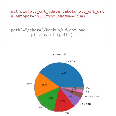
plt.pie(plt_cnt_ydata,labels=plt_cnt_dat
path2="/share3/backup/ufwcnt.png"

　       plt.savefig(path2)