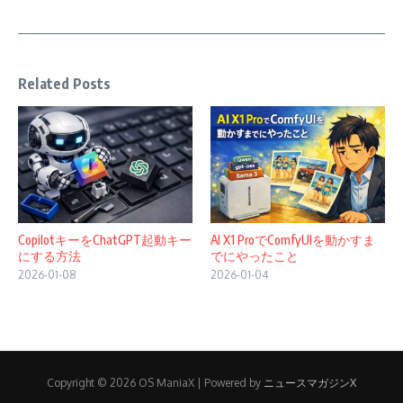
Related Posts
CopilotキーをChatGPT起動キー
AI X1 ProでComfyUIを動かすま
にする方法
でにやったこと
2026-01-08
2026-01-04
Copyright © 2026 OS ManiaX | Powered by
ニュースマガジンX