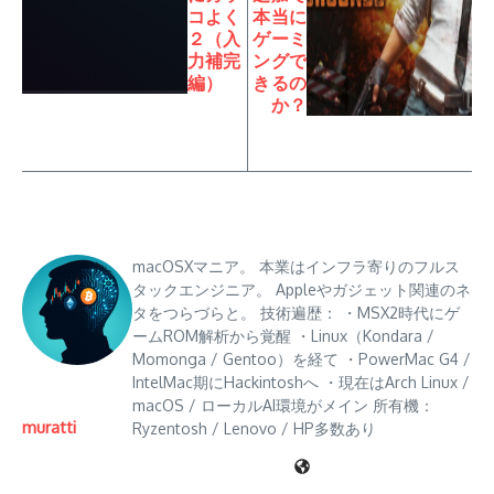
コよく
本当に
２（入
ゲーミ
力補完
ングで
編）
きるの
か？
macOSXマニア。 本業はインフラ寄りのフルス
タックエンジニア。 Appleやガジェット関連のネ
タをつらづらと。 技術遍歴： ・MSX2時代にゲ
ームROM解析から覚醒 ・Linux（Kondara /
Momonga / Gentoo）を経て ・PowerMac G4 /
IntelMac期にHackintoshへ ・現在はArch Linux /
macOS / ローカルAI環境がメイン 所有機：
muratti
Ryzentosh / Lenovo / HP多数あり