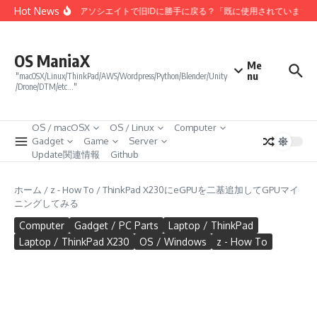
コンテンツへスキップ
Hot News
Amazonアソシエイトで旧IDに勝手に戻る？「既に使用されています
OS ManiaX
Me
nu
"macOSX/Linux/ThinkPad/AWS/Wordpress/Python/Blender/Unity
/Drone/DTM/etc…"
OS / macOSX
OS / Linux
Computer
Gadget
Game
Server
Update関連情報
Github
ホーム
/
z - How To
/
ThinkPad X230にeGPUを二基追加してGPUマイ
ニングしてみる
Computer
Gadget / PC Parts
Laptop / ThinkPad
Laptop / ThinkPad X230
OS / Windows
z - How To