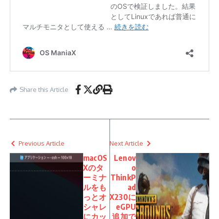
Share this Article
Previous Article
Next Article
macOS
Lenov
Xのタ
o
ーミナ
ThinkP
ルをも
ad
っとオ
X230に
シャレ
eGPU
にカッ
追加で