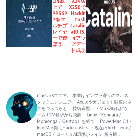
Linux
X240/
上で
X250で
PPSSP
Hackin
Pをマ
tosh
ルチプ
Catalin
レイヤ
a10.15.
ーで遊
4アッ
ぼう
プデー
ト成功
macOSXマニア。 本業はインフラ寄りのフルス
タックエンジニア。 Appleやガジェット関連のネ
タをつらづらと。 技術遍歴： ・MSX2時代にゲ
ームROM解析から覚醒 ・Linux（Kondara /
Momonga / Gentoo）を経て ・PowerMac G4 /
IntelMac期にHackintoshへ ・現在はArch Linux /
macOS / ローカルAI環境がメイン 所有機：