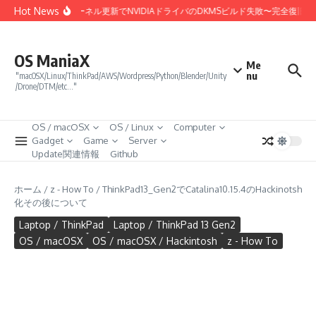
コンテンツへスキップ
Hot News
Linux 7.0カーネル更新でNVIDIAドライバのDKMSビルド失敗〜完全復旧ま
OS ManiaX
Me
nu
"macOSX/Linux/ThinkPad/AWS/Wordpress/Python/Blender/Unity
/Drone/DTM/etc…"
OS / macOSX
OS / Linux
Computer
Gadget
Game
Server
Update関連情報
Github
ホーム
/
z - How To
/
ThinkPad13_Gen2でCatalina10.15.4のHackinotsh
化その後について
Laptop / ThinkPad
Laptop / ThinkPad 13 Gen2
OS / macOSX
OS / macOSX / Hackintosh
z - How To