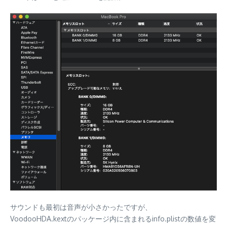
サウンドも最初は音声が小さかったですが、
VoodooHDA.kextのパッケージ内に含まれるinfo.plistの数値を変