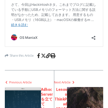
Share this Article
Previous Article
Next Article
Adhoc
Lenov
Server
o
を立て
ThinkP
て
ad