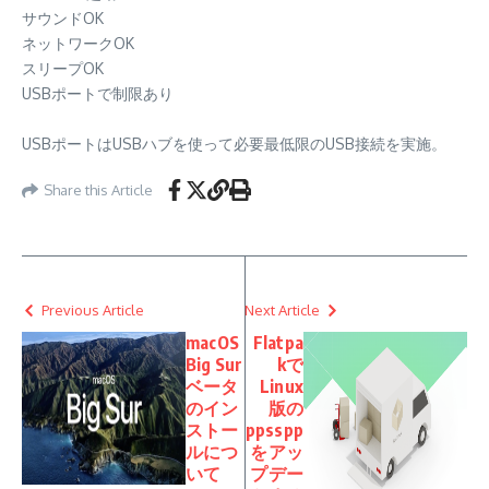
サウンドOK
ネットワークOK
スリープOK
USBポートで制限あり
USBポートはUSBハブを使って必要最低限のUSB接続を実施。
Share this Article
Previous Article
Next Article
macOS
Flatpa
Big Sur
kで
ベータ
Linux
のイン
版の
ストー
ppsspp
ルにつ
をアッ
いて
プデー