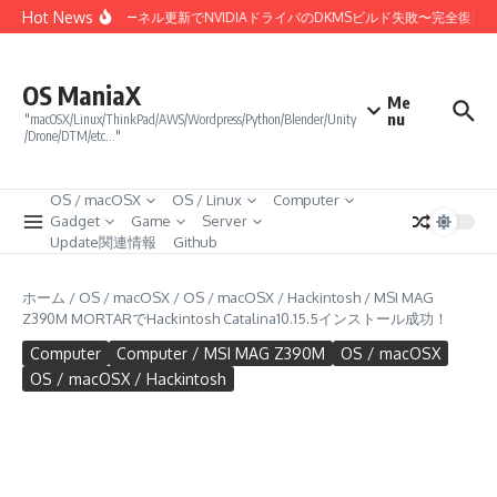
コンテンツへスキップ
Hot News
Linux 7.0カーネル更新でNVIDIAドライバのDKMSビルド失敗〜完全復旧
OS ManiaX
Me
nu
"macOSX/Linux/ThinkPad/AWS/Wordpress/Python/Blender/Unity
/Drone/DTM/etc…"
OS / macOSX
OS / Linux
Computer
Gadget
Game
Server
Update関連情報
Github
ホーム
/
OS / macOSX
/
OS / macOSX / Hackintosh
/
MSI MAG
Z390M MORTARでHackintosh Catalina10.15.5インストール成功！
Computer
Computer / MSI MAG Z390M
OS / macOSX
OS / macOSX / Hackintosh