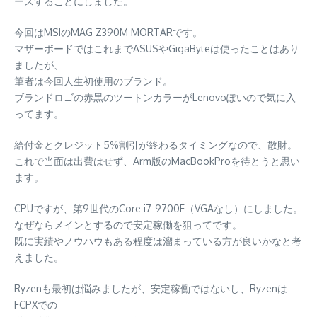
ースすることにしました。
今回はMSIのMAG Z390M MORTARです。
マザーボードではこれまでASUSやGigaByteは使ったことはあり
ましたが、
筆者は今回人生初使用のブランド。
ブランドロゴの赤黒のツートンカラーがLenovoぽいので気に入
ってます。
給付金とクレジット5%割引が終わるタイミングなので、散財。
これで当面は出費はせず、Arm版のMacBookProを待とうと思い
ます。
CPUですが、第9世代のCore i7-9700F（VGAなし）にしました。
なぜならメインとするので安定稼働を狙ってです。
既に実績やノウハウもある程度は溜まっている方が良いかなと考
えました。
Ryzenも最初は悩みましたが、安定稼働ではないし、Ryzenは
FCPXでの