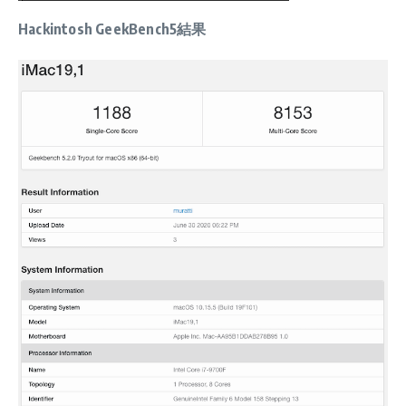
Hackintosh GeekBench5結果