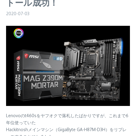
トール成功！
2020-07-03
Lenovoのt460sをヤフオクで落札したばかりですが、これまで6
年位使っていた
Hackitnoshメインマシン（GigaByte GA-H87M-D3H）をリプレ