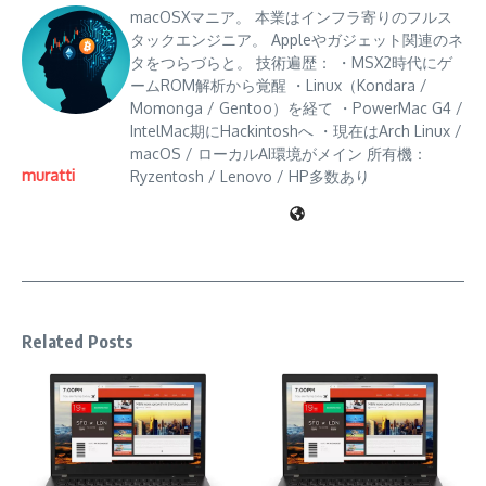
macOSXマニア。 本業はインフラ寄りのフルス
タックエンジニア。 Appleやガジェット関連のネ
タをつらづらと。 技術遍歴： ・MSX2時代にゲ
ームROM解析から覚醒 ・Linux（Kondara /
Momonga / Gentoo）を経て ・PowerMac G4 /
IntelMac期にHackintoshへ ・現在はArch Linux /
macOS / ローカルAI環境がメイン 所有機：
muratti
Ryzentosh / Lenovo / HP多数あり
Related Posts