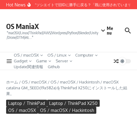
コンテンツへスキップ
Hot News
Amazonアソシエイトで旧IDに勝手に戻る？「既に使用されています」
OS ManiaX
Me
nu
"macOSX/Linux/ThinkPad/AWS/Wordpress/Python/Blender/Unity
/Drone/DTM/etc…"
OS / macOSX
OS / Linux
Computer
Gadget
Game
Server
Update関連情報
Github
ホーム
/
OS / macOSX
/
OS / macOSX / Hackintosh
/
macOSX
catalina GM_SEED(19a582a)をThinkPad X250にインストールした結
果。
Laptop / ThinkPad
Laptop / ThinkPad X250
OS / macOSX
OS / macOSX / Hackintosh