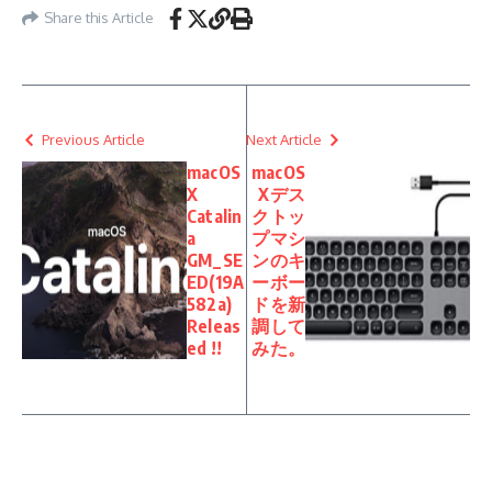
Share this Article
Previous Article
Next Article
macOS
macOS
X
Xデス
Catalin
クトッ
a
プマシ
GM_SE
ンのキ
ED(19A
ーボー
582a)
ドを新
Releas
調して
ed !!
みた。