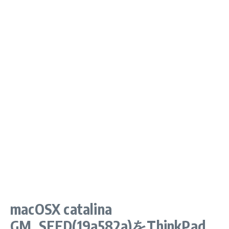
macOSX catalina
GM_SEED(19a582a)をThinkPad