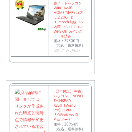
古ノートパソコン
Windows10-
HOME(MAR) コア
i5(2.20GHz)
Bluetooth 無線LAN
内蔵 中古パソコン
WPS Officeインス
トール済み
価格：29800円
（税込、送料無料)
(2019/10/5時点)
【3年保証】 中古
パソコン LENOVO
THINKPAD
X250【Win10
Pro】[Core
i5/Windows 10
Pro/ノート]
価格：28964円
（税込、送料無料)