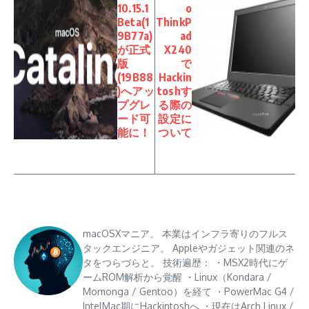
10.15.1
o
Beta(1
ThinkP
9B77a)
ad
が正式
X240
版
で
(19B88
Hackin
)へアッ
toshす
プグレ
る際の
ード可
設定に
能に！
ついて
macOSXマニア。 本業はインフラ寄りのフルス
タックエンジニア。 Appleやガジェット関連のネ
タをつらづらと。 技術遍歴： ・MSX2時代にゲ
ームROM解析から覚醒 ・Linux（Kondara /
Momonga / Gentoo）を経て ・PowerMac G4 /
IntelMac期にHackintoshへ ・現在はArch Linux /