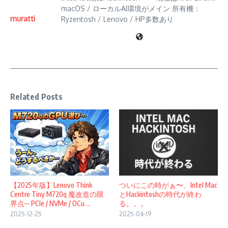
macOS / ローカルAI環境がメイン 所有機：
muratti
Ryzentosh / Lenovo / HP多数あり
Related Posts
ついにこの時がぁ〜、Intel Mac
【2025年版】Lenovo Think
とHackintoshの時代が終わ
Centre Tiny M720q 魔改造の限
る。。。
界点─ PCIe / NVMe / OCu ...
2025-04-19
2025-12-25