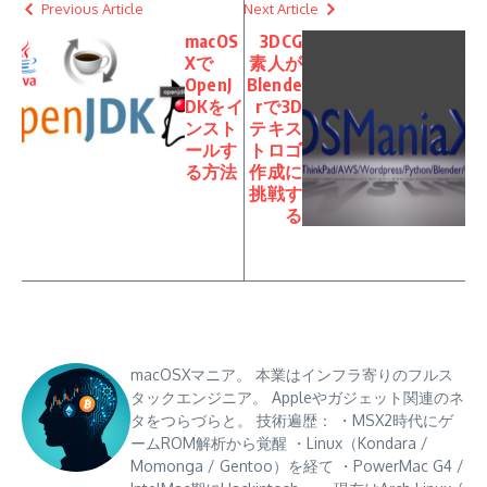
Previous Article
Next Article
macOS
3DCG
Xで
素人が
OpenJ
Blende
DKをイ
rで3D
ンスト
テキス
ールす
トロゴ
る方法
作成に
挑戦す
る
macOSXマニア。 本業はインフラ寄りのフルス
タックエンジニア。 Appleやガジェット関連のネ
タをつらづらと。 技術遍歴： ・MSX2時代にゲ
ームROM解析から覚醒 ・Linux（Kondara /
Momonga / Gentoo）を経て ・PowerMac G4 /