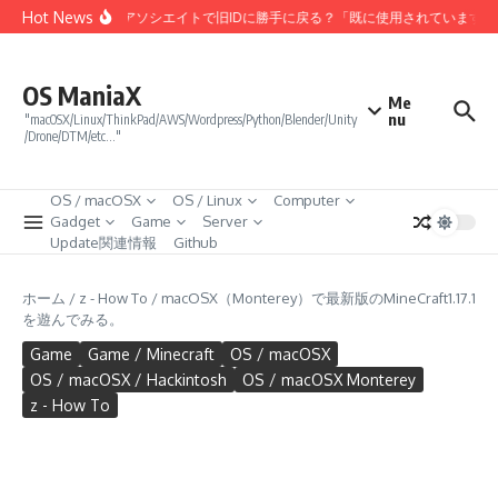
コンテンツへスキップ
Hot News
Amazonアソシエイトで旧IDに勝手に戻る？「既に使用されています
OS ManiaX
Me
nu
"macOSX/Linux/ThinkPad/AWS/Wordpress/Python/Blender/Unity
/Drone/DTM/etc…"
OS / macOSX
OS / Linux
Computer
Gadget
Game
Server
Update関連情報
Github
ホーム
/
z - How To
/
macOSX（Monterey）で最新版のMineCraft1.17.1
を遊んでみる。
Game
Game / Minecraft
OS / macOSX
OS / macOSX / Hackintosh
OS / macOSX Monterey
z - How To