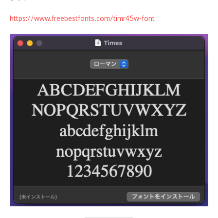
https://www.freebestfonts.com/timr45w-font