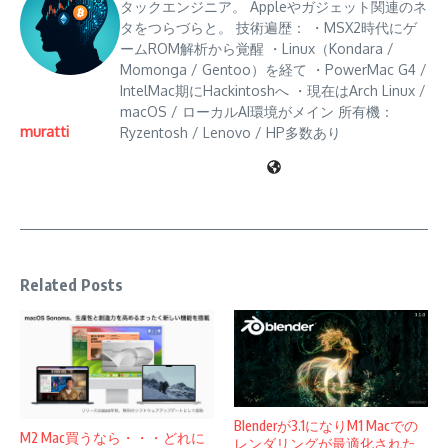
タックエンジニア。 Appleやガジェット関連のネ
タをつらづらと。 技術遍歴： ・MSX2時代にゲ
ームROM解析から覚醒 ・Linux（Kondara /
Momonga / Gentoo）を経て ・PowerMac G4 /
IntelMac期にHackintoshへ ・現在はArch Linux /
macOS / ローカルAI環境がメイン 所有機：
muratti
Ryzentosh / Lenovo / HP多数あり
Related Posts
Blenderが3.1になりM1 Macでの
M2 Mac買うなら・・・どれに
レンダリングが最適化された