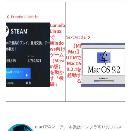
Previous Article
Garuda
Linux
で
Next Article
Windo
【M1
ws向け
Mac】
ゲーム
UTMで
（Stea
MacOS
m版）
9.2.1を
を動か
起動す
す「後
る
編」
macOSXマニア。 本業はインフラ寄りのフルス