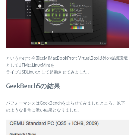
というわけで今回はM1MacBookProでVirtualBox以外の仮想環境
としてUTMにLinuxMintを
ライブUSBLinuxとして起動させてみました。
GeekBench5の結果
パフォーマンスはGeekBenchを走らせてみましたところ、以下
のような非常に渋い結果となりました。