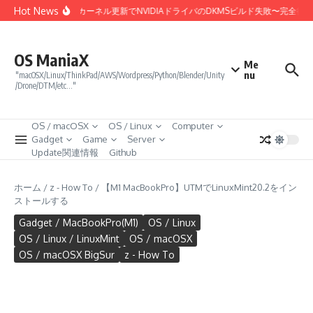
コンテンツへスキップ
Hot News
Linux 7.0カーネル更新でNVIDIAドライバのDKMSビルド失敗〜完全復
OS ManiaX
Me
nu
"macOSX/Linux/ThinkPad/AWS/Wordpress/Python/Blender/Unity
/Drone/DTM/etc…"
OS / macOSX
OS / Linux
Computer
Gadget
Game
Server
Update関連情報
Github
ホーム
/
z - How To
/
【M1 MacBookPro】UTMでLinuxMint20.2をイン
ストールする
Gadget / MacBookPro(M1)
OS / Linux
OS / Linux / LinuxMint
OS / macOSX
OS / macOSX BigSur
z - How To