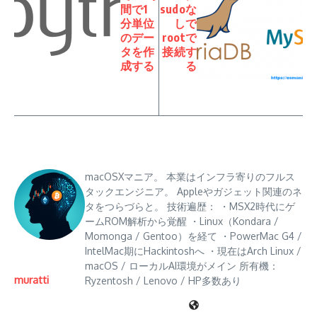
間で1
sudoな
分単位
しで
のデー
rootで
タを作
接続す
成する
る
macOSXマニア。 本業はインフラ寄りのフルス
タックエンジニア。 Appleやガジェット関連のネ
タをつらづらと。 技術遍歴： ・MSX2時代にゲ
ームROM解析から覚醒 ・Linux（Kondara /
Momonga / Gentoo）を経て ・PowerMac G4 /
IntelMac期にHackintoshへ ・現在はArch Linux /
macOS / ローカルAI環境がメイン 所有機：
muratti
Ryzentosh / Lenovo / HP多数あり