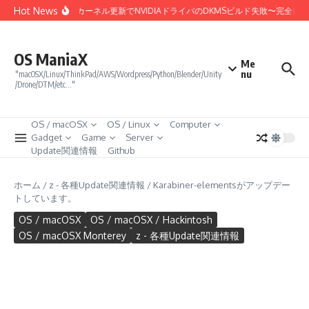
コンテンツへスキップ
Hot News
Linux 7.0カーネル更新でNVIDIAドライバのDKMSビルド失敗〜完全復
OS ManiaX
Me
nu
"macOSX/Linux/ThinkPad/AWS/Wordpress/Python/Blender/Unity
/Drone/DTM/etc…"
OS / macOSX
OS / Linux
Computer
Gadget
Game
Server
Update関連情報
Github
ホーム
/
z - 各種Update関連情報
/
Karabiner-elementsがアップデー
トしています。
OS / macOSX
OS / macOSX / Hackintosh
OS / macOSX Monterey
z - 各種Update関連情報