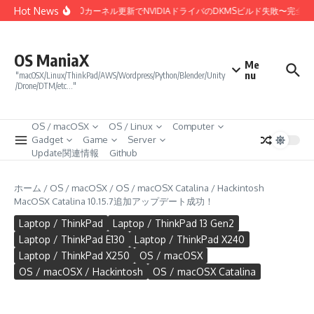
コンテンツへスキップ
Hot News
Linux 7.0カーネル更新でNVIDIAドライバのDKMSビルド失敗〜完全
OS ManiaX
Me
nu
"macOSX/Linux/ThinkPad/AWS/Wordpress/Python/Blender/Unity
/Drone/DTM/etc…"
OS / macOSX
OS / Linux
Computer
Gadget
Game
Server
Update関連情報
Github
ホーム
/
OS / macOSX
/
OS / macOSX Catalina
/
Hackintosh
MacOSX Catalina 10.15.7追加アップデート成功！
Laptop / ThinkPad
Laptop / ThinkPad 13 Gen2
Laptop / ThinkPad E130
Laptop / ThinkPad X240
Laptop / ThinkPad X250
OS / macOSX
OS / macOSX / Hackintosh
OS / macOSX Catalina