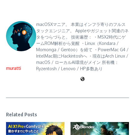
macOSXマニア。 本業はインフラ寄りのフルス
タックエンジニア。 Appleやガジェット関連のネ
タをつらづらと。 技術遍歴： ・MSX2時代にゲ
ームROM解析から覚醒 ・Linux（Kondara /
Momonga / Gentoo）を経て ・PowerMac G4 /
IntelMac期にHackintoshへ ・現在はArch Linux /
macOS / ローカルAI環境がメイン 所有機：
muratti
Ryzentosh / Lenovo / HP多数あり
Related Posts