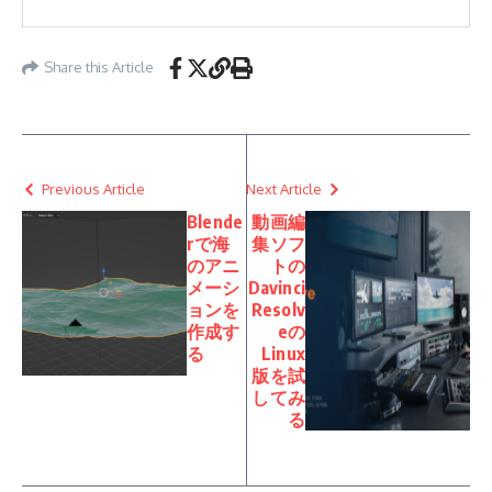
Share this Article
Previous Article
Next Article
Blende
動画編
rで海
集ソフ
のアニ
トの
メーシ
Davinci
ョンを
Resolv
作成す
eの
る
Linux
版を試
してみ
る