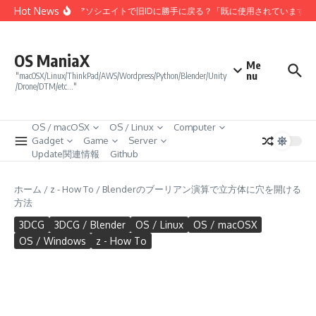
コンテンツへスキップ
Hot News
Amazonアソシエイトで旧IDに勝手に戻る？「既に使用されています
OS ManiaX
Me
nu
"macOSX/Linux/ThinkPad/AWS/Wordpress/Python/Blender/Unity
/Drone/DTM/etc…"
OS / macOSX
OS / Linux
Computer
Gadget
Game
Server
Update関連情報
Github
ホーム
/
z - How To
/
Blenderのブーリアン演算で立方体に穴を開ける
方法
3DCG
3DCG / Blender
OS / Linux
OS / macOSX
OS / Windows
z - How To