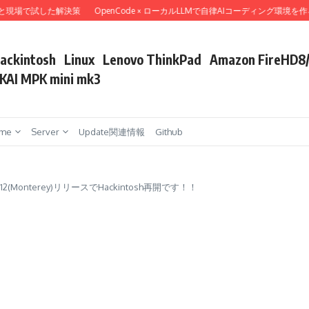
場で試した解決策
OpenCode × ローカルLLMで自律AIコーディング環境を作ろ
ackintosh
Linux
Lenovo ThinkPad
Amazon FireHD8
KAI MPK mini mk3
me
Server
Update関連情報
Github
12(Monterey)リリースでHackintosh再開です！！