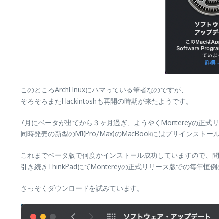
このところArchLinuxにハマっている筆者なのですが、
そろそろまたHackintoshも再開の時期が来たようです。
7月にベータが出てから３ヶ月過ぎ、ようやくMontereyの正式
同時発売の新型のM1(Pro/Max)のMacBookにはプリインス
これまでベータ版で何度かインストール成功していますので、問
引き続きThinkPadにてMontereyの正式リリース版での毎年恒例
さっそくダウンロードを試みています。