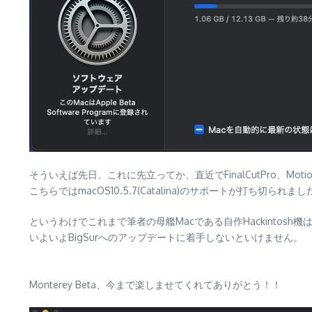
そういえば先日、これに先立ってか、直近でFinalCutPro、Mo
こちらではmacOS10.5.7(Catalina)のサポートが打ち切られま
というわけでこれまで筆者の母艦Macである自作Hackintosh機は
いよいよBigSurへのアップデートに着手しないといけません。
Monterey Beta、今まで楽しませてくれてありがとう！！