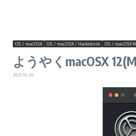
OS / macOSX
OS / macOSX / Hackintosh
OS / macOSX M
ようやくmacOSX 12(
2021-10-26