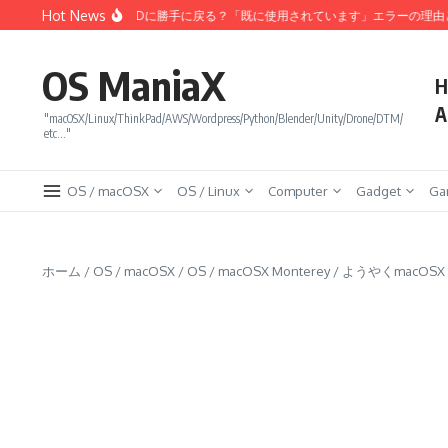
コンテンツへスキップ
Hot News
zonアソシエイトで旧IDに勝手に戻る？「既に使用されています」エラーの理由と現
OS ManiaX
H
A
"macOSX/Linux/ThinkPad/AWS/Wordpress/Python/Blender/Unity/Drone/DTM/
etc…"
OS / macOSX
OS / Linux
Computer
Gadget
Ga
ホーム
/
OS / macOSX
/
OS / macOSX Monterey
/
ようやくmacOSX 