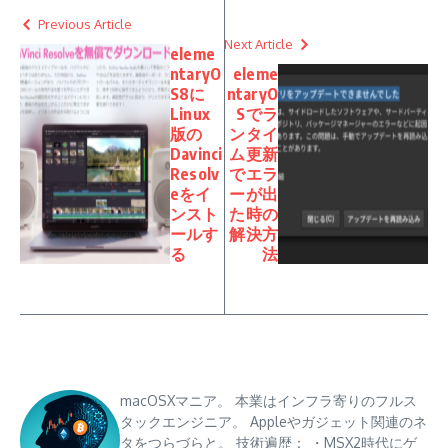
Previous Article
Next Article
eleme
ntaryO
eleme
S8に
ntaryO
Linux
Sでラ
版の
ンタイ
Davinci
ム更新
Resolv
でエラ
eをイ
ーが出
ンスト
た時の
ールす
解決方
る
法
macOSXマニア。 本業はインフラ寄りのフルス
タックエンジニア。 Appleやガジェット関連のネ
タをつらづらと。 技術遍歴： ・MSX2時代にゲ