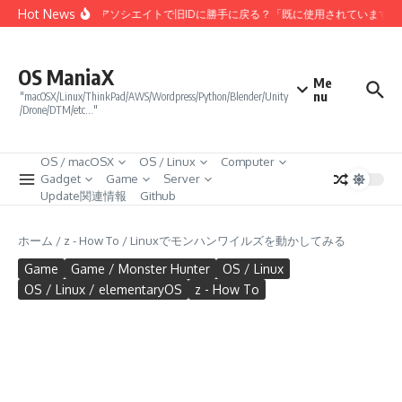
コンテンツへスキップ
Hot News
Amazonアソシエイトで旧IDに勝手に戻る？「既に使用されています
OS ManiaX
Me
nu
"macOSX/Linux/ThinkPad/AWS/Wordpress/Python/Blender/Unity
/Drone/DTM/etc…"
OS / macOSX
OS / Linux
Computer
Gadget
Game
Server
Update関連情報
Github
ホーム
/
z - How To
/
Linuxでモンハンワイルズを動かしてみる
Game
Game / Monster Hunter
OS / Linux
OS / Linux / elementaryOS
z - How To