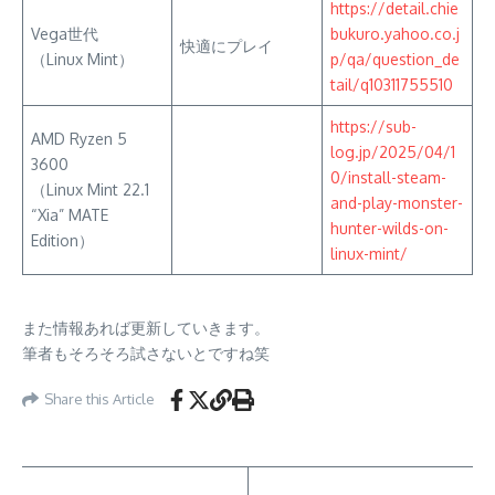
https://detail.chie
Vega世代
bukuro.yahoo.co.j
快適にプレイ
（Linux Mint）
p/qa/question_de
tail/q10311755510
https://sub-
AMD Ryzen 5
log.jp/2025/04/1
3600
0/install-steam-
（Linux Mint 22.1
and-play-monster-
“Xia” MATE
hunter-wilds-on-
Edition）
linux-mint/
また情報あれば更新していきます。
筆者もそろそろ試さないとですね笑
Share this Article