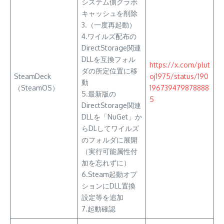
システム側グラボ
キャッシュを削除
3.（一度再起動）
4.ワイルズ配布の
DirectStorage関連
DLLを互換フォル
https://x.com/plut
ダの所定位置に移
SteamDeck
oj1975/status/190
動
（SteamOS）
196739479878888
5.最新版の
5
DirectStorage関連
DLLを「NuGet」か
らDLしてワイルズ
のフォルダに展開
（実行可能属性付
加を忘れずに）
6.Steam起動オプ
ションにDLL置換
設定等を追加
7.起動確認