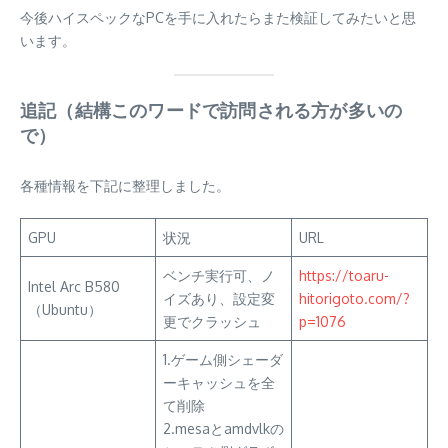
今後ハイスペックなPCを手に入れたらまた検証してみたいと思
います。
追記（結構このワードで訪問される方が多いの
で）
各種情報を下記に整理しました。
GPU
状況
URL
ベンチ実行可、ノ
https://toaru-
Intel Arc B580
イズあり、設定変
hitorigoto.com/?
（Ubuntu）
更でクラッシュ
p=1076
1.ゲーム側シェーダ
ーキャッシュを全
て削除
2.mesaとamdvlkの