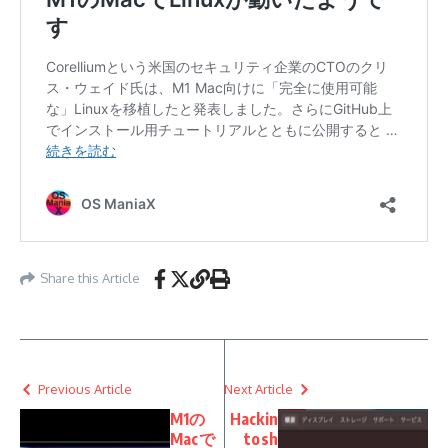
Share this Article
Previous Article
Next Article
M1の
Hackin
Macで
tosh