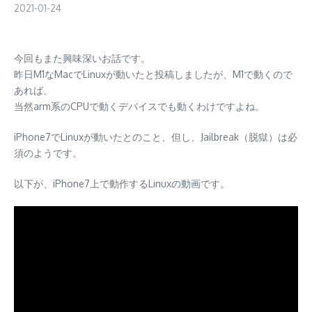
2021-01-24
今回もまた興味深いお話です。
昨日M1なMacでLinuxが動いたと投稿しましたが、M1で動くので
あれば、
当然arm系のCPUで動くデバイスでも動くわけですよね。
iPhone7でLinuxが動いたとのこと、但し、Jailbreak（脱獄）は必
須のようです。
以下が、iPhone7上で動作するLinuxの動画です。