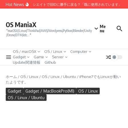
コンテンツへスキップ
Hot News
Amazonアソシエイトで旧IDに勝手に戻る？「既に使用されています」エ
OS ManiaX
Me
nu
"macOSX/Linux/ThinkPad/AWS/Wordpress/Python/Blender/Unity
/Drone/DTM/etc…"
OS / macOSX
OS / Linux
Computer
Gadget
Game
Server
Update関連情報
Github
ホーム
/
OS / Linux
/
OS / Linux / Ubuntu
/
iPhone7でもLinuxが動い
たようです。
Gadget
Gadget / MacBookPro(M1)
OS / Linux
OS / Linux / Ubuntu