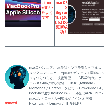
Linux
macOS
が動い
X
たよう
BigSur
です
11.2(20
D62)の
更新成
功！
macOSXマニア。 本業はインフラ寄りのフルス
タックエンジニア。 Appleやガジェット関連のネ
タをつらづらと。 技術遍歴： ・MSX2時代にゲ
ームROM解析から覚醒 ・Linux（Kondara /
Momonga / Gentoo）を経て ・PowerMac G4 /
IntelMac期にHackintoshへ ・現在はArch Linux /
macOS / ローカルAI環境がメイン 所有機：
muratti
Ryzentosh / Lenovo / HP多数あり