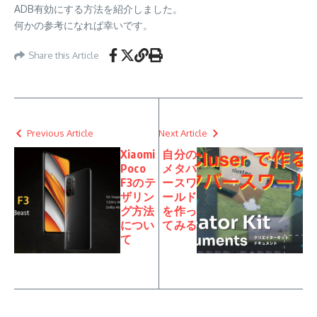
ADB有効にする方法を紹介しました。
何かの参考になれば幸いです。
Share this Article
Previous Article
Next Article
Xiaomi
自分の
Poco
メタバ
F3のテ
ースワ
ザリン
ールド
グ方法
を作っ
につい
てみる
て