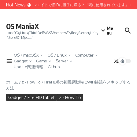
コンテンツへスキップ
Hot News
Amazonアソシエイトで旧IDに勝手に戻る？「既に使用されています」エラー
OS ManiaX
Me
nu
"macOSX/Linux/ThinkPad/AWS/Wordpress/Python/Blender/Unity
/Drone/DTM/etc…"
OS / macOSX
OS / Linux
Computer
Gadget
Game
Server
Update関連情報
Github
ホーム
/
z - How To
/
FireHD8の初回起動時にWiFi接続をスキップする
方法
Gadget / Fire HD tablet
z - How To