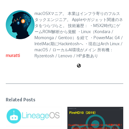
macOSXマニア。 本業はインフラ寄りのフルス
タックエンジニア。 Appleやガジェット関連のネ
タをつらづらと。 技術遍歴： ・MSX2時代にゲ
ームROM解析から覚醒 ・Linux（Kondara /
Momonga / Gentoo）を経て ・PowerMac G4 /
IntelMac期にHackintoshへ ・現在はArch Linux /
macOS / ローカルAI環境がメイン 所有機：
muratti
Ryzentosh / Lenovo / HP多数あり
Related Posts