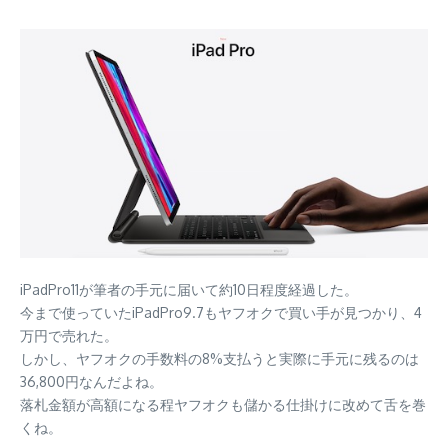
iPadPro11が筆者の手元に届いて約10日程度経過した。
今まで使っていたiPadPro9.7もヤフオクで買い手が見つかり、4
万円で売れた。
しかし、ヤフオクの手数料の8%支払うと実際に手元に残るのは
36,800円なんだよね。
落札金額が高額になる程ヤフオクも儲かる仕掛けに改めて舌を巻
くね。