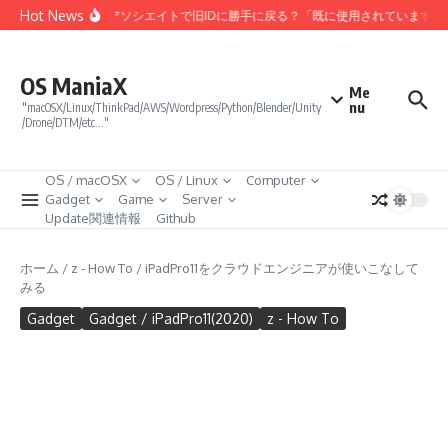
コンテンツへスキップ
Hot News
Amazonアソシエイトで旧IDに勝手に戻る？「既に使用されています」
OS ManiaX
Me
nu
"macOSX/Linux/ThinkPad/AWS/Wordpress/Python/Blender/Unity
/Drone/DTM/etc…"
OS / macOSX
OS / Linux
Computer
Gadget
Game
Server
Update関連情報
Github
ホーム
/
z - How To
/
iPadPro11をクラウドエンジニアが使いこなして
みる
Gadget
Gadget / iPadPro11(2020)
z - How To