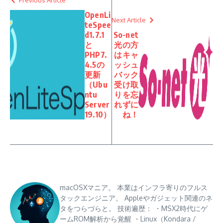
OpenLi
Next Article
teSpee
d1.7.1
So-net
と
光の方
PHP7.
はキャ
4.5の
ッシュ
更新
バック
（Ubu
受け取
ntu
りを忘
Server
れずに
19.10）
ね！
macOSXマニア。 本業はインフラ寄りのフルス
タックエンジニア。 Appleやガジェット関連のネ
タをつらづらと。 技術遍歴： ・MSX2時代にゲ
ームROM解析から覚醒 ・Linux（Kondara /