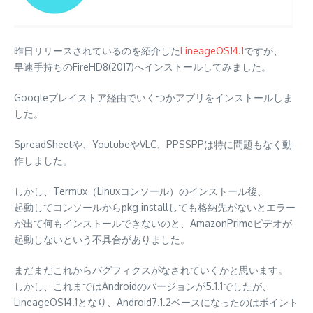
昨日リリースされているのを紹介した
LineageOS14.1
ですが、
早速手持ちのFireHD8(2017)へインストールしてみました。
Googleプレイストア経由でいくつかアプリをインストールしま
した。
SpreadSheetや、YoutubeやVLC、PPSSPPは特に問題もなく動
作しました。
しかし、Termux（Linuxコンソール）のインストール後、
起動してコンソールからpkg installしても格納先がないとエラー
が出て何もインストールできないのと、AmazonPrimeビデオが
起動しないという不具合がありました。
まだまだこれからバグフィクスがなされていくかと思います。
しかし、これまではAndroidのバージョンが5.1.1でしたが、
LineageOS14.1となり、Android7.1.2ベースになったのはポイント