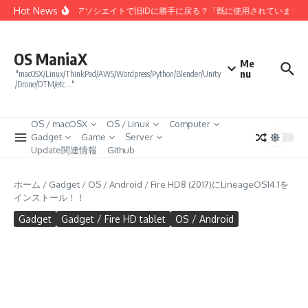
コンテンツへスキップ
Hot News
Amazonアソシエイトで旧IDに勝手に戻る？「既に使用されています
OS ManiaX
Me
nu
"macOSX/Linux/ThinkPad/AWS/Wordpress/Python/Blender/Unity
/Drone/DTM/etc…"
OS / macOSX
OS / Linux
Computer
Gadget
Game
Server
Update関連情報
Github
ホーム
/
Gadget
/
OS / Android
/
Fire HD8 (2017)にLineageOS14.1を
インストール！！
Gadget
Gadget / Fire HD tablet
OS / Android