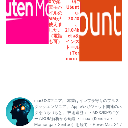
0で楽
0に
天モバ
Ubunt
イルの
u-
SIMが
20.10
使えま
、
した。
21.04b
（電話
etaを
も可）
インス
トール
（Ter
mux）
macOSXマニア。 本業はインフラ寄りのフルス
タックエンジニア。 Appleやガジェット関連のネ
タをつらづらと。 技術遍歴： ・MSX2時代にゲ
ームROM解析から覚醒 ・Linux（Kondara /
Momonga / Gentoo）を経て ・PowerMac G4 /