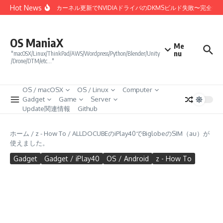
コンテンツへスキップ
Hot News
Linux 7.0カーネル更新でNVIDIAドライバのDKMSビルド失敗〜完全復
OS ManiaX
Me
nu
"macOSX/Linux/ThinkPad/AWS/Wordpress/Python/Blender/Unity
/Drone/DTM/etc…"
OS / macOSX
OS / Linux
Computer
Gadget
Game
Server
Update関連情報
Github
ホーム
/
z - How To
/
ALLDOCUBEのiPlay40でBiglobeのSIM（au）が
使えました。
Gadget
Gadget / iPlay40
OS / Android
z - How To