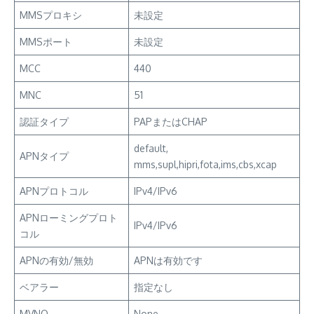
MMSプロキシ
未設定
MMSポート
未設定
MCC
440
MNC
51
認証タイプ
PAPまたはCHAP
default,
APNタイプ
mms,supl,hipri,fota,ims,cbs,xcap
APNプロトコル
IPv4/IPv6
APNローミングプロト
IPv4/IPv6
コル
APNの有効/無効
APNは有効です
ベアラー
指定なし
MVNO
None