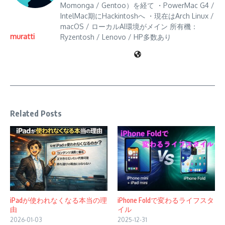
Momonga / Gentoo）を経て ・PowerMac G4 /
IntelMac期にHackintoshへ ・現在はArch Linux /
macOS / ローカルAI環境がメイン 所有機：
muratti
Ryzentosh / Lenovo / HP多数あり
Related Posts
iPadが使われなくなる本当の理
iPhone Foldで変わるライフスタ
由
イル
2026-01-03
2025-12-31