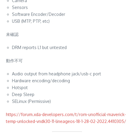
Camera
Sensors
Software Encoder/Decoder
USB (MTP, PTP, etc)
未確認
DRM reports L1 but untested
動作不可
Audio output from headphone jack/usb-c port
Hardware encoding/decoding
Hotspot
Deep Sleep
SELinux (Permissive)
https://forum.xda-developers.com/t/rom-unofficial-maverick-
temp-unlocked-vndk30-11-lineageos-18-1-28-02-2022.4410305/