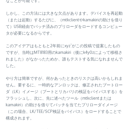
なことが可能です。
しかし、この方法には大きな欠点があります。デバイスを再起動
（または起動）するたびに、（mtkclientやkamakiriの助けを借り
て）USB経由でパッチ済みのプリローダをロードするコンピュー
タが必要になるからです。
このアイデアはもともと2年前にxyz`がこの投稿で提案したもの
ですが、当時はMT8183用のkamakiri（後にk4y0zによって移植さ
れました）がなかったためか、誰もテストする気になれませんで
した。
やり方は簡単ですが、何かあったときのリスクは高いかもしれま
せん。要するに、一時的なアンロックは、修正されたブートロー
ダ（LK）イメージ（ブートとリカバリの検証をバイパスする）を
フラッシュし、次に、先に述べたツール（mtkclientまたは
kamakiri）の助けを借りてパッチを当てたプリローダイメージ
（この場合、LK/TEE/SCP検証をバイパス）をロードすることで
構成されます。