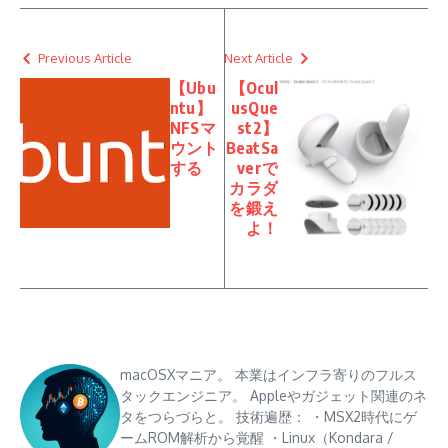
Previous Article
Next Article
【Ubu
【Ocul
ntu】
usQue
NFSマ
st2】
ウント
BeatSa
する
verで
カラダ
を鍛え
よ！
macOSXマニア。 本業はインフラ寄りのフルス
タックエンジニア。 Appleやガジェット関連のネ
タをつらづらと。 技術遍歴： ・MSX2時代にゲ
ームROM解析から覚醒 ・Linux（Kondara /