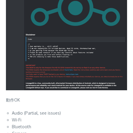
動作OK
Audio (Partial, see issues)
Wi-Fi
Bluetooth