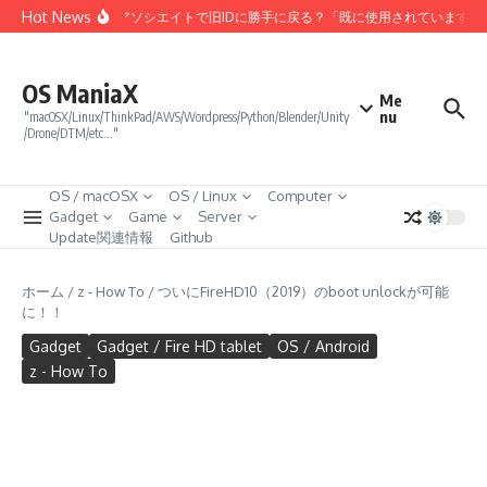
コンテンツへスキップ
Hot News
Amazonアソシエイトで旧IDに勝手に戻る？「既に使用されています」
OS ManiaX
Me
nu
"macOSX/Linux/ThinkPad/AWS/Wordpress/Python/Blender/Unity
/Drone/DTM/etc…"
OS / macOSX
OS / Linux
Computer
Gadget
Game
Server
Update関連情報
Github
ホーム
/
z - How To
/
ついにFireHD10（2019）のboot unlockが可能
に！！
Gadget
Gadget / Fire HD tablet
OS / Android
z - How To