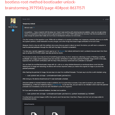
bootless-root-method-bootloader-unlock-
brainstorming.3979343/page-40#post-86371571