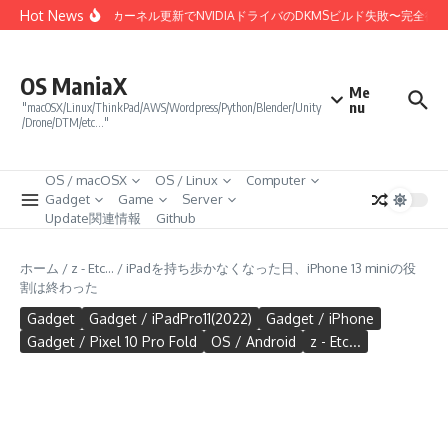
コンテンツへスキップ
Hot News
Linux 7.0カーネル更新でNVIDIAドライバのDKMSビルド失敗〜完全復
OS ManiaX
Me
nu
"macOSX/Linux/ThinkPad/AWS/Wordpress/Python/Blender/Unity
/Drone/DTM/etc…"
OS / macOSX
OS / Linux
Computer
Gadget
Game
Server
Update関連情報
Github
ホーム
/
z - Etc...
/
iPadを持ち歩かなくなった日、iPhone 13 miniの役
割は終わった
Gadget
Gadget / iPadPro11(2022)
Gadget / iPhone
Gadget / Pixel 10 Pro Fold
OS / Android
z - Etc...