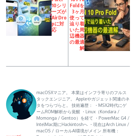
10シリ
Foldを
ーズが
3ヶ月
AirDro
使って
pに対
辿り着
応
いた周
辺機器
の最適
解
macOSXマニア。 本業はインフラ寄りのフルス
タックエンジニア。 Appleやガジェット関連のネ
タをつらづらと。 技術遍歴： ・MSX2時代にゲ
ームROM解析から覚醒 ・Linux（Kondara /
Momonga / Gentoo）を経て ・PowerMac G4 /
IntelMac期にHackintoshへ ・現在はArch Linux /
macOS / ローカルAI環境がメイン 所有機：