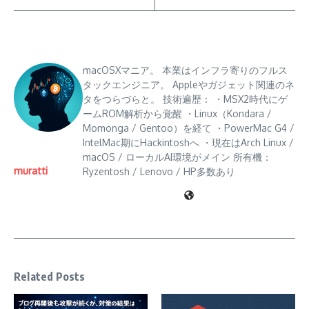
macOSXマニア。 本業はインフラ寄りのフルス
タックエンジニア。 Appleやガジェット関連のネ
タをつらづらと。 技術遍歴： ・MSX2時代にゲ
ームROM解析から覚醒 ・Linux（Kondara /
Momonga / Gentoo）を経て ・PowerMac G4 /
IntelMac期にHackintoshへ ・現在はArch Linux /
macOS / ローカルAI環境がメイン 所有機：
muratti
Ryzentosh / Lenovo / HP多数あり
Related Posts