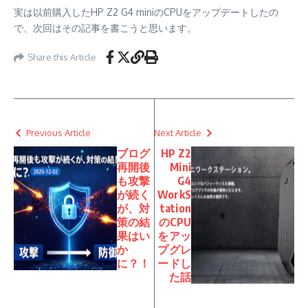
実は以前購入したHP Z2 G4 miniのCPUをアップデートしたの
で、次回はその記事を書こうと思います。
Share this Article
Previous Article
Next Article
ブログ
HP Z2
再開後
Mini
も攻撃
G4
が続く
WorkS
が、対
tation
策の結
のCPU
果はい
をアッ
か
プグレ
に？！
ードし
た話