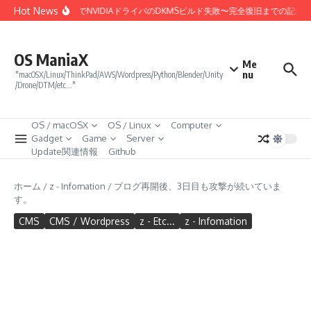
コンテンツへスキップ
Hot News
inux 7.0カーネル更新でNVIDIAドライバのDKMSビルド失敗〜完全復旧までの記録
OS ManiaX
Me
nu
"macOSX/Linux/ThinkPad/AWS/Wordpress/Python/Blender/Unity
/Drone/DTM/etc…"
OS / macOSX
OS / Linux
Computer
Gadget
Game
Server
Update関連情報
Github
ホーム
/
z - Infomation
/
ブログ再開後、3日目も攻撃が続いていま
す。
CMS
CMS / Wordpress
z - Etc...
z - Infomation