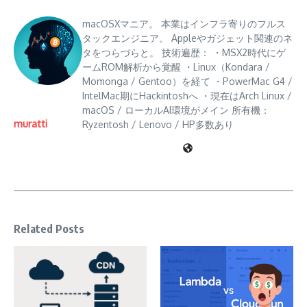
macOSXマニア。 本業はインフラ寄りのフルス
タックエンジニア。 Appleやガジェット関連のネ
タをつらづらと。 技術遍歴： ・MSX2時代にゲ
ームROM解析から覚醒 ・Linux（Kondara /
Momonga / Gentoo）を経て ・PowerMac G4 /
IntelMac期にHackintoshへ ・現在はArch Linux /
macOS / ローカルAI環境がメイン 所有機：
muratti
Ryzentosh / Lenovo / HP多数あり
Related Posts