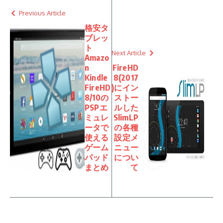
Previous Article
格安タ
ブレッ
ト
Next Article
Amazo
n
FireHD
Kindle
8(2017
FireHD
)にイン
8/10の
ストー
PSPエ
ルした
ミュレ
SlimLP
ータで
の各種
使える
設定メ
ゲーム
ニュー
パッド
につい
まとめ
て