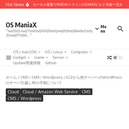
コンテンツへスキップ
Hot News
Linux 7.0カーネル更新でNVIDIAドライバのDKMSビルド失敗〜完全復
OS ManiaX
Me
nu
"macOSX/Linux/ThinkPad/AWS/Wordpress/Python/Blender/Unity
/Drone/DTM/etc…"
OS / macOSX
OS / Linux
Computer
Gadget
Game
Server
Update関連情報
Github
ホーム
/
CMS
/
CMS / Wordpress
/
EC2から他サーバへのWordPress
のサーバ引越し時の手順について
Cloud
Cloud / Amazon Web Service
CMS
CMS / Wordpress