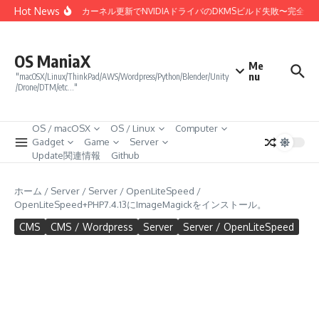
コンテンツへスキップ
Hot News
Linux 7.0カーネル更新でNVIDIAドライバのDKMSビルド失敗〜完全
OS ManiaX
Me
nu
"macOSX/Linux/ThinkPad/AWS/Wordpress/Python/Blender/Unity
/Drone/DTM/etc…"
OS / macOSX
OS / Linux
Computer
Gadget
Game
Server
Update関連情報
Github
ホーム
/
Server
/
Server / OpenLiteSpeed
/
OpenLiteSpeed+PHP7.4.13にImageMagickをインストール。
CMS
CMS / Wordpress
Server
Server / OpenLiteSpeed