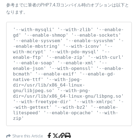
参考までに筆者のPHP7.4.13コンパイル時のオプションは以下と
なります。
'--with-mysqli' '--with-zlib' '--enable-
gd' '--enable-shmop' '--enable-sockets' 
'--enable-sysvsem' '--enable-sysvshm' '-
-enable-mbstring' '--with-iconv' '--
with-mcrypt' '--with-pdo-mysql' '--
enable-ftp' '--enable-zip' '--with-curl' 
'--enable-soap' '--enable-xml' '--
enable-json' '--with-openssl' '--enable-
bcmath' '--enable-exif' '--enable-gd-
native-ttf' '--with-jpeg-
dir=/usr/lib/x86_64-linux-
gnu/libjpeg.so' '--with-png-
dir=/usr/lib/x86_64-linux-gnu/libpng.so' 
'--with-freetype-dir' '--with-xmlrpc' '-
-with-gettext' '--with-bz2' '--enable-
litespeed' '--enable-opcache' '--with-
zip'
Share this Article