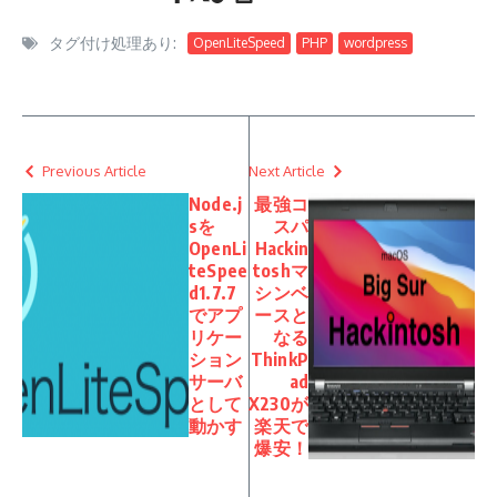
タグ付け処理あり:
OpenLiteSpeed
PHP
wordpress
Previous Article
Next Article
Node.j
最強コ
sを
スパ
OpenLi
Hackin
teSpee
toshマ
d1.7.7
シンベ
でアプ
ースと
リケー
なる
ション
ThinkP
サーバ
ad
として
X230が
動かす
楽天で
爆安！