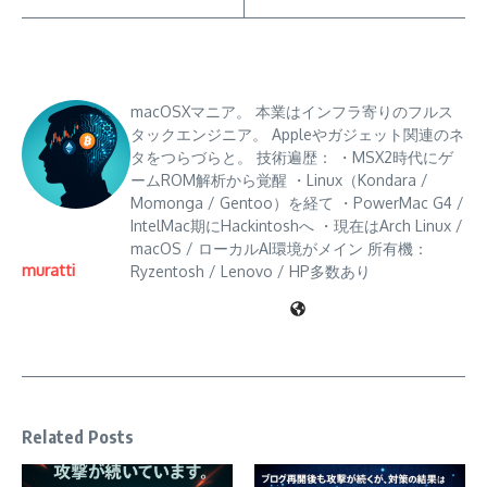
macOSXマニア。 本業はインフラ寄りのフルス
タックエンジニア。 Appleやガジェット関連のネ
タをつらづらと。 技術遍歴： ・MSX2時代にゲ
ームROM解析から覚醒 ・Linux（Kondara /
Momonga / Gentoo）を経て ・PowerMac G4 /
IntelMac期にHackintoshへ ・現在はArch Linux /
macOS / ローカルAI環境がメイン 所有機：
muratti
Ryzentosh / Lenovo / HP多数あり
Related Posts