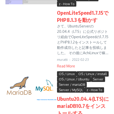
z - How To
OpenLiteSpeed1.7.15で
PHP8.1.3を動かす
さて、UbuntuServerの
20.04.4（LTS）に公式リポジト
リ経由でOpenLiteSpeedの1.7.15
とPHP8.1.2をインストールして
動作成功したと記事を投稿しま
した。 その後にAchiLinuxで稼...
muratti
2022-02-23
Read More
OS / Linux
OS / Linux / install
OS / Linux / Ubuntu
Server
Server / mariaDB
Server / MySQL
z - How To
Ubuntu20.04.4(LTS)に
mariaDB10.7をインス
トールする。