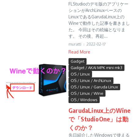
FLStudioのデモ版のアプリケー
ションがArchLinuxベースの
LinuxであるGarudaLinux上の
Wineで動作した記事を書きまし
た。 今回はその続編となりま
す。 その後、再起...
muratti
2022-02-17
Read More
Gadget
Gadget / AKAI MPK mini mk3
OS / Linux
OS / Linux / ArchLinux
OS / Linux / Garuda Linux
OS / Linux / Wine
OS / Windows
GarudaLinux上のWine
で「StudioOne」は動
くのか？
先日紹介したWindowsで使える