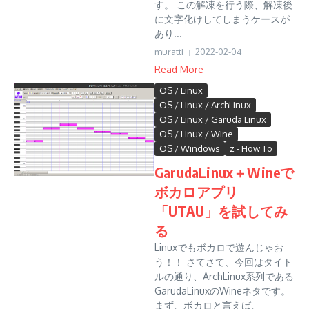
す。 この解凍を行う際、解凍後
に文字化けしてしまうケースが
あり...
muratti
2022-02-04
Read More
OS / Linux
OS / Linux / ArchLinux
OS / Linux / Garuda Linux
OS / Linux / Wine
OS / Windows
z - How To
GarudaLinux＋Wineで
ボカロアプリ
「UTAU」を試してみ
る
Linuxでもボカロで遊んじゃお
う！！ さてさて、今回はタイト
ルの通り、ArchLinux系列である
GarudaLinuxのWineネタです。
まず、ボカロと言えば、