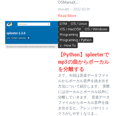
OSManiaX...
muratti
2022-02-01
Read More
DTM
OS / Linux
OS / macOSX
OS / Windows
Programing
Programing / Python
z - How To
【Python】spleeterで
mp3の曲からボーカル
を分離する
さて、今回は音楽データファイ
ルからボーカル音声を抜き出す
方法について紹介します。 実際
にはボーカルとボーカル以外に
分離していきます。 音楽データ
ファイルからボーカル音声を抜
き出せると、アレンジやリミッ
クスがしやすくなりま...