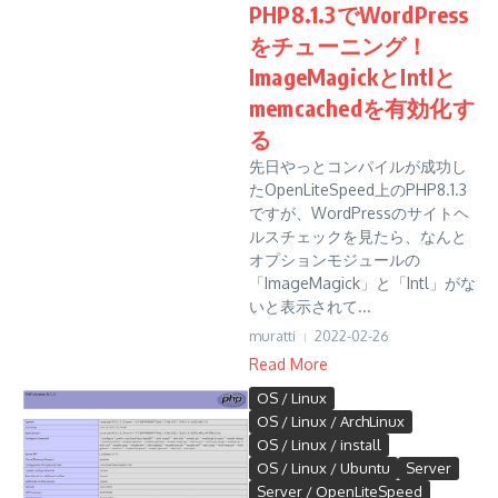
PHP8.1.3でWordPress
をチューニング！
ImageMagickとIntlと
memcachedを有効化す
る
先日やっとコンパイルが成功し
たOpenLiteSpeed上のPHP8.1.3
ですが、WordPressのサイトヘ
ルスチェックを見たら、なんと
オプションモジュールの
「ImageMagick」と「Intl」がな
いと表示されて...
muratti
2022-02-26
Read More
OS / Linux
OS / Linux / ArchLinux
OS / Linux / install
OS / Linux / Ubuntu
Server
Server / OpenLiteSpeed