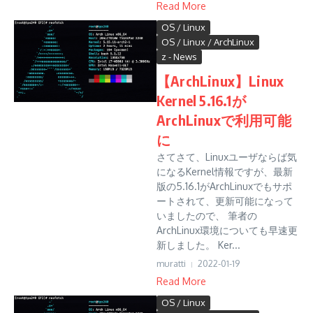
Read More
OS / Linux
OS / Linux / ArchLinux
z - News
【ArchLinux】Linux
Kernel 5.16.1が
ArchLinuxで利用可能
に
さてさて、Linuxユーザならば気
になるKernel情報ですが、最新
版の5.16.1がArchLinuxでもサポ
ートされて、更新可能になって
いましたので、 筆者の
ArchLinux環境についても早速更
新しました。 Ker...
muratti
2022-01-19
Read More
OS / Linux