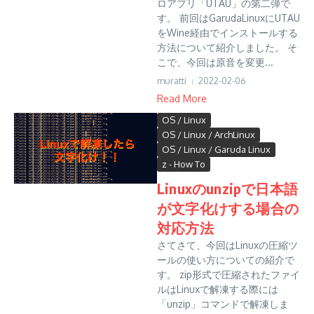
ロアプリ「UTAU」の第二弾で
す。 前回はGarudaLinuxにUTAU
をWine経由でインストールする
方法について紹介しました。 そ
こで、今回は原音を変更...
muratti
2022-02-06
Read More
OS / Linux
OS / Linux / ArchLinux
OS / Linux / Garuda Linux
z - How To
Linuxのunzipで日本語
が文字化けする場合の
対応方法
さてさて、今回はLinuxの圧縮ツ
ールの使い方についての紹介で
す。 zip形式で圧縮されたファイ
ルはLinuxで解凍する際には
「unzip」コマンドで解凍しま