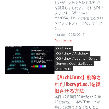
したが、またまた使えるアプリ
を発見しましたよ。 それもDJ ア
プリです。 Windows、
macOSX、Linuxでも使えるクロ
スプラットフォームで、オープ
ン...
muratti
2022-02-19
Read More
OS / Linux
OS / Linux / ArchLinux
OS / Linux / Ubuntu
Server
Server / OpenLiteSpeed
z - How To
【ArchLinux】削除さ
れたlibcrypt.so.1を復
旧させる方法
本日（2月18日20時48分〜21時
40分位迄）、本WEBサーバが一
時的に閲覧できなくなりまし