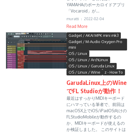
YAMAHAのボーカロイドアプリ
「Vocaroid」が...
muratti
2022-02-04
Read More
Gadget / AKAI MPK mini mk3
Gadget / M-Audio Oxygen Pro
mini
OS / Linux
OS / Linux / ArchLinux
OS / Linux / Garuda Linux
OS / Linux / Wine
z - How To
GarudaLinux上のWine
でFL Studioが動作！
最近はすっかりMIDIキーボード
にハマっている筆者で、前回は
macOSX上でiOS/iPadOS向けの
FLStudioMobileが動作するの
か、MIDIキーボードが使えるの
か検証しました。 このサイトは