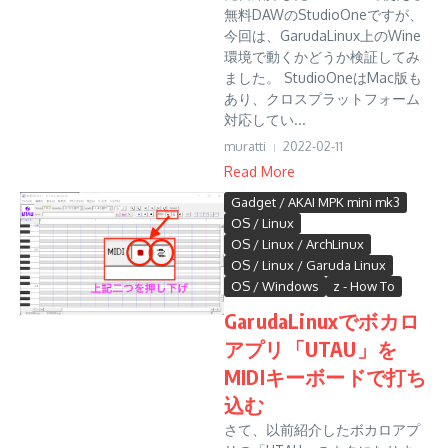
無料DAWのStudioOneですが、
今回は、GarudaLinux上のWine
環境で動くかどうか検証してみ
ました。 StudioOneはMac版も
あり、クロスプラットフォーム
対応してい...
muratti
2022-02-11
Read More
Gadget / AKAI MPK mini mk3
OS / Linux
OS / Linux / ArchLinux
OS / Linux / Garuda Linux
OS / Windows
z - How To
GarudaLinuxでボカロ
アプリ「UTAU」を
MIDIキーボードで打ち
込む
さて、以前紹介したボカロアプ