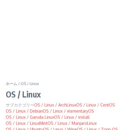
ホーム
/
OS / Linux
OS / Linux
サブカテゴリー
OS / Linux / ArchLinux
OS / Linux / CentOS
OS / Linux / Debian
OS / Linux / elementaryOS
OS / Linux / Garuda Linux
OS / Linux / install
OS / Linux / LinuxMint
OS / Linux / ManjaroLinux
OS / Linux / Ubuntu
OS / Linux / Wine
OS / Linux / Zorin OS