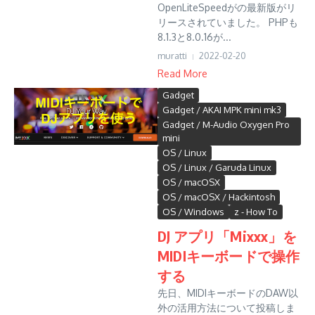
OpenLiteSpeedがの最新版がリ
リースされていました。 PHPも
8.1.3と8.0.16が...
muratti
2022-02-20
Read More
Gadget
Gadget / AKAI MPK mini mk3
Gadget / M-Audio Oxygen Pro
mini
OS / Linux
OS / Linux / Garuda Linux
OS / macOSX
OS / macOSX / Hackintosh
OS / Windows
z - How To
DJ アプリ「Mixxx」を
MIDIキーボードで操作
する
先日、MIDIキーボードのDAW以
外の活用方法について投稿しま