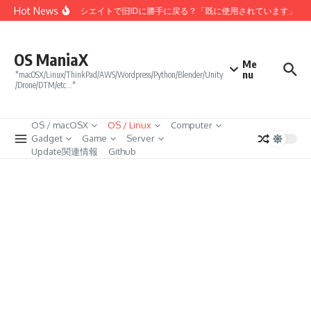
コンテンツへスキップ
Hot News
Amazonアソシエイトで旧IDに勝手に戻る？「既に使用されています」エ
OS ManiaX
Me
nu
"macOSX/Linux/ThinkPad/AWS/Wordpress/Python/Blender/Unity
/Drone/DTM/etc…"
OS / macOSX
OS / Linux
Computer
Gadget
Game
Server
Update関連情報
Github