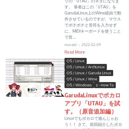
リの「UTAU」のネタになりま
す。 筆者はこの「UTAU」を
GarudaLinux上のWine経由で動
作させているのですが、マウス
でポチポチと音符を入力せず
に、MIDIキーボードを使うこと
で音...
muratti
2022-02-09
Read More
OS / Linux
OS / Linux / ArchLinux
OS / Linux / Garuda Linux
OS / Linux / Wine
OS / Windows
z - How To
GarudaLinuxでボカロ
アプリ「UTAU」を試
す。（原音追加編）
Linuxでもボカロで遊んじゃお
う！！ さて、前回紹介したボカ