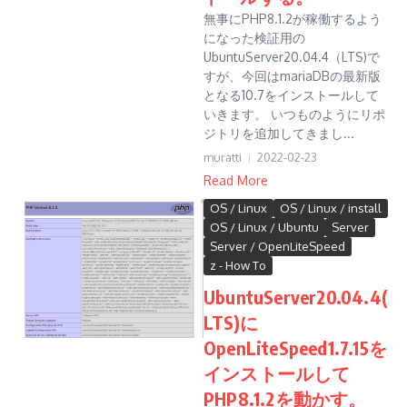
無事にPHP8.1.2が稼働するよう
になった検証用の
UbuntuServer20.04.4（LTS)で
すが、今回はmariaDBの最新版
となる10.7をインストールして
いきます。 いつものようにリポ
ジトリを追加してきまし...
muratti
2022-02-23
Read More
OS / Linux
OS / Linux / install
OS / Linux / Ubuntu
Server
Server / OpenLiteSpeed
z - How To
UbuntuServer20.04.4(
LTS)に
OpenLiteSpeed1.7.15を
インストールして
PHP8.1.2を動かす。