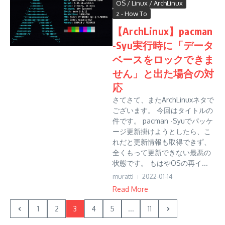
OS / Linux / ArchLinux
z - How To
【ArchLinux】pacman
-Syu実行時に「データ
ベースをロックできま
せん」と出た場合の対
応
さてさて、またArchLinuxネタで
ございます。 今回はタイトルの
件です。 pacman -Syuでパッケ
ージ更新掛けようとしたら、こ
れだと更新情報も取得できず、
全くもって更新できない最悪の
状態です。 もはやOSの再イ...
muratti
2022-01-14
Read More
1
2
3
4
5
...
11