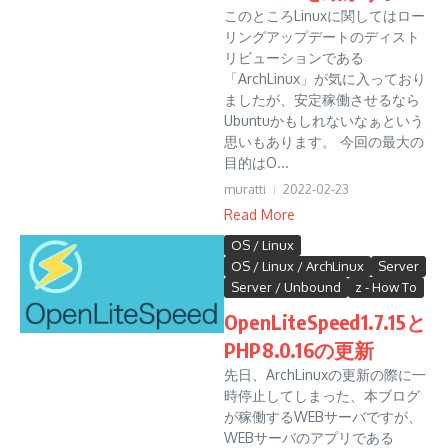
このところLinuxに関してはロー
リングアップデートのディスト
リビューションである
「ArchLinux」が気に入っており
ましたが、安定稼働させるなら
Ubuntuかもしれないなぁという
思いもあります。 今回の最大の
目的はO...
muratti
2022-02-23
Read More
OS / Linux
OS / Linux / ArchLinux
Server
Server / Unbound
z - How To
OpenLiteSpeed1.7.15と
PHP8.0.16の更新
先日、ArchLinuxの更新の際に一
時停止してしまった、本ブログ
が稼働するWEBサーバですが、
WEBサーバのアプリである