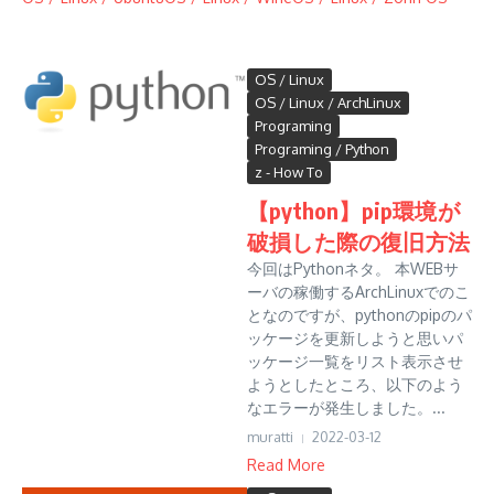
OS / Linux
OS / Linux / ArchLinux
Programing
Programing / Python
z - How To
【python】pip環境が
破損した際の復旧方法
今回はPythonネタ。 本WEBサ
ーバの稼働するArchLinuxでのこ
となのですが、pythonのpipのパ
ッケージを更新しようと思いパ
ッケージ一覧をリスト表示させ
ようとしたところ、以下のよう
なエラーが発生しました。...
muratti
2022-03-12
Read More