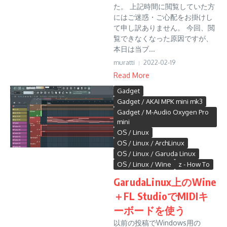
た。 上記時間に閲覧していた方
にはご迷惑・ご心配をお掛けし
て申し訳ありません。 今回、閲
覧できなくなった原因ですが、
本日は当ブ...
muratti
2022-02-19
Read More
Gadget
Gadget / AKAI MPK mini mk3
Gadget / M-Audio Oxygen Pro
mini
OS / Linux
OS / Linux / ArchLinux
OS / Linux / Garuda Linux
OS / Linux / Wine
z - How To
GarudaLinux上のWine
＋FL StudioでMIDIキ
ーボードを使う
以前の投稿でWindows用の