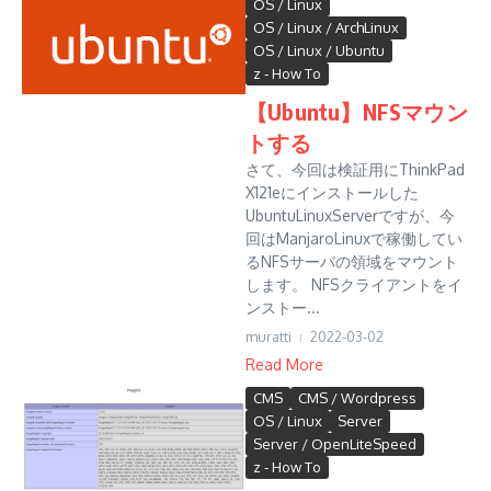
OS / Linux
OS / Linux / ArchLinux
OS / Linux / Ubuntu
z - How To
【Ubuntu】NFSマウン
トする
さて、今回は検証用にThinkPad
X121eにインストールした
UbuntuLinuxServerですが、今
回はManjaroLinuxで稼働してい
るNFSサーバの領域をマウント
します。 NFSクライアントをイ
ンストー...
muratti
2022-03-02
Read More
CMS
CMS / Wordpress
OS / Linux
Server
Server / OpenLiteSpeed
z - How To