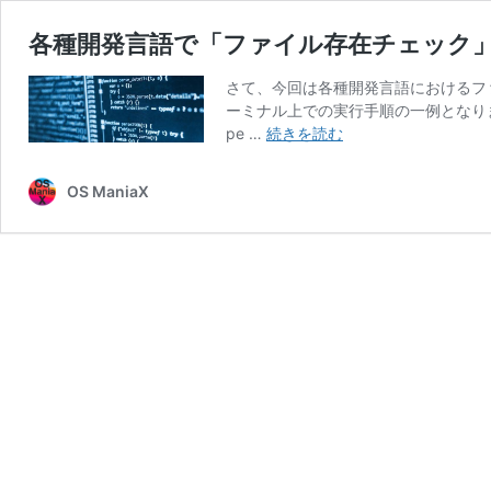
各種開発言語で「ファイル存在チェック
さて、今回は各種開発言語におけるファ
ーミナル上での実行手順の一例となり
各
pe …
続きを読む
種
開
OS ManiaX
発
言
語
で
「フ
ァ
イ
ル
存
在
チ
ェ
ッ