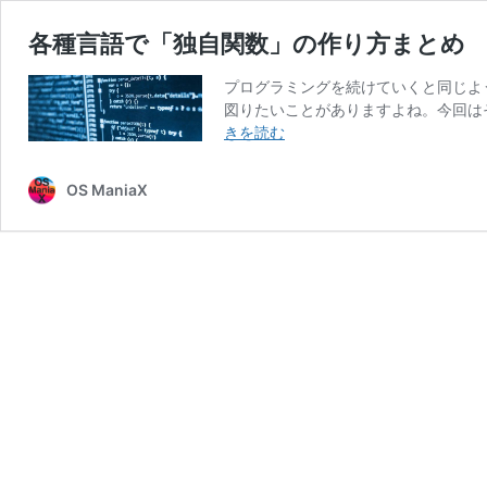
各種言語で「独自関数」の作り方まとめ
プログラミングを続けていくと同じよ
図りたいことがありますよね。今回はそん
各
きを読む
種
言
OS ManiaX
語
で
「独
自
関
数」
の
作
り
方
ま
と
め