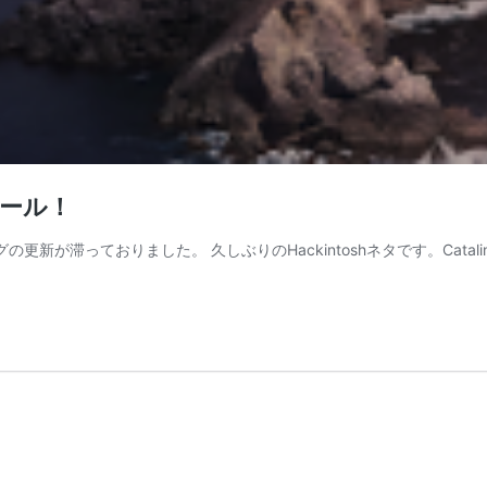
ストール！
グの更新が滞っておりました。 久しぶりのHackintoshネタです。Ca