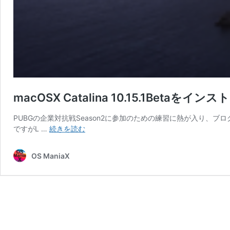
macOSX Catalina 10.15.1Betaをイン
PUBGの企業対抗戦Season2に参加のための練習に熱が入り、ブロ
macOSX
ですがL …
続きを読む
Catalina
10.15.1Beta
OS ManiaX
を
イ
ン
ス
ト
ー
ル！