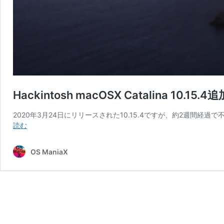
Hackintosh macOSX Catalina 10
2020年3月24日にリリースされた10.15.4ですが、約2週間経過で不具
Hackintosh
読む
macOSX
Catalina
OS ManiaX
10.15.4
追
加
ア
ッ
プ
デ