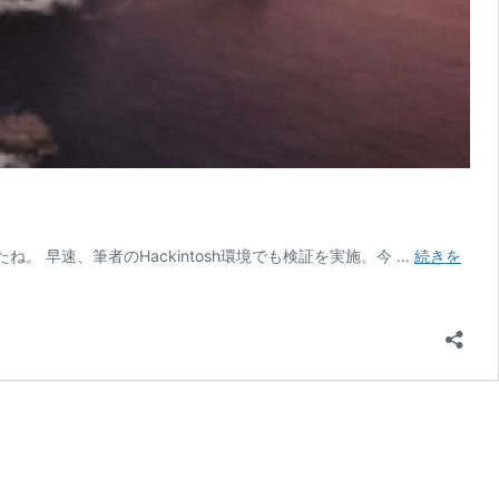
したね。 早速、筆者のHackintosh環境でも検証を実施。今 …
続きを