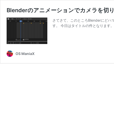
Blenderのアニメーションでカメラを
さてさて、このところBlenderにどハ
す。 今日はタイトルの件となります。そ
OS ManiaX