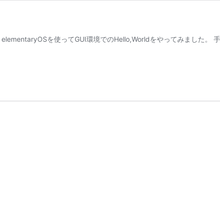
mentaryOSを使ってGUI環境でのHello,Worldをやってみました。 手順