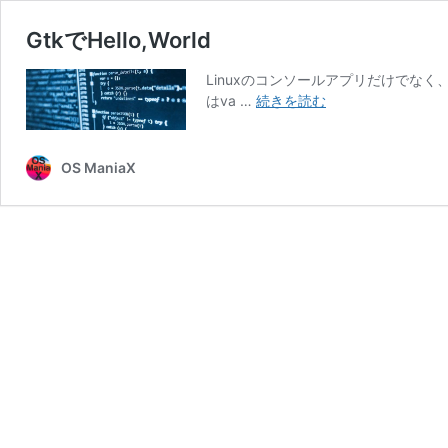
GtkでHello,World
Linuxのコンソールアプリだけでなく、ele
Gtk
はva …
続きを読む
で
Hello,World
OS ManiaX