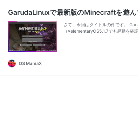
GarudaLinuxで最新版のMinecraftを
さて、今回はタイトルの件です。 Garud
（※elementaryOS5.1.7でも起動を
OS ManiaX