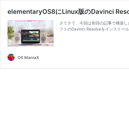
elementaryOS8にLinux版のDavinci
さてさて、今回は前回の記事で構築したe
フトのDavinci Resolveをイ
OS ManiaX