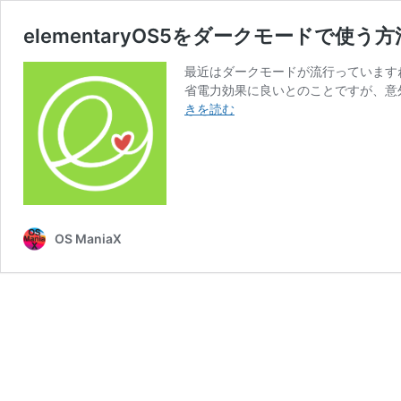
elementaryOS5をダークモードで使う
最近はダークモードが流行っていますね。
省電力効果に良いとのことですが、意
elementaryOS5
きを読む
を
ダ
ー
ク
モ
ー
OS ManiaX
ド
で
使
う
方
法
に
つ
い